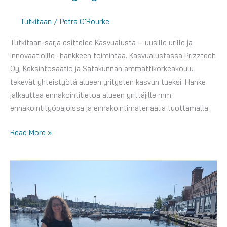
Tutkitaan
/
Petra O'Rourke
Tutkitaan-sarja esittelee Kasvualusta – uusille urille ja
innovaatioille -hankkeen toimintaa. Kasvualustassa Prizztech
Oy, Keksintösäätiö ja Satakunnan ammattikorkeakoulu
tekevät yhteistyötä alueen yritysten kasvun tueksi. Hanke
jalkauttaa ennakointitietoa alueen yrittäjille mm.
ennakointityöpajoissa ja ennakointimateriaalia tuottamalla.
Tutkitaan:
Read More »
Ennakointiosaaminen,
tekoälyn
käyttö
ja
yhdessä
tekeminen
yritysten