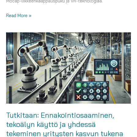
Mocap-liikkeenkaappauspuku ja VR-teknologiaa.
Tulevaisuuden
Read More »
teknologioita
Tulevaisuusfoorumissa
Tutkitaan: Ennakointiosaaminen,
tekoälyn käyttö ja yhdessä
tekeminen yritysten kasvun tukena