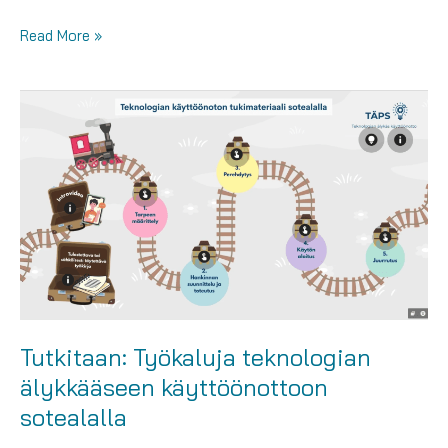
Virtuaalimatkoja
Read More »
iloon
ja
oivalluksiin
–
EHEÄ-
hanke
tarjoaa
elämyksiä
Pelisellissä
Tutkitaan: Työkaluja teknologian
älykkääseen käyttöönottoon
sotealalla