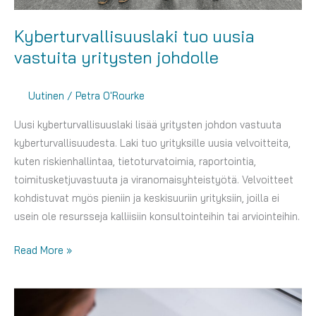
Kyberturvallisuuslaki tuo uusia
vastuita yritysten johdolle
Uutinen
/
Petra O'Rourke
Uusi kyberturvallisuuslaki lisää yritysten johdon vastuuta
kyberturvallisuudesta. Laki tuo yrityksille uusia velvoitteita,
kuten riskienhallintaa, tietoturvatoimia, raportointia,
toimitusketjuvastuuta ja viranomaisyhteistyötä. Velvoitteet
kohdistuvat myös pieniin ja keskisuuriin yrityksiin, joilla ei
usein ole resursseja kalliisiin konsultointeihin tai arviointeihin.
Kyberturvallisuuslaki
Read More »
tuo
uusia
vastuita