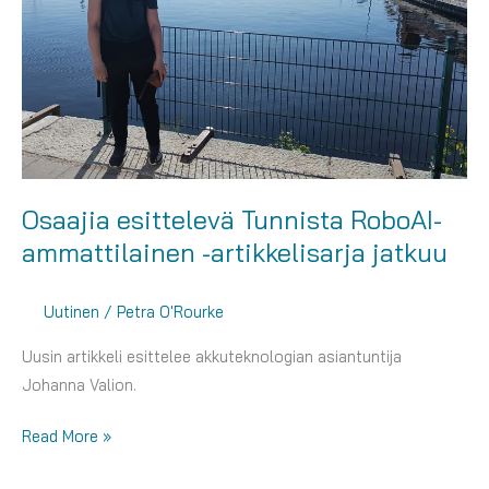
kasvun
tukena
Osaajia esittelevä Tunnista RoboAI-
ammattilainen -artikkelisarja jatkuu
Uutinen
/
Petra O'Rourke
Uusin artikkeli esittelee akkuteknologian asiantuntija
Johanna Valion.
Osaajia
Read More »
esittelevä