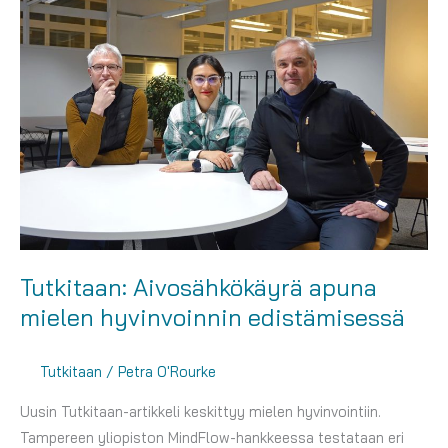
ikäteknologian
kehittämisessä
Tutkitaan: Aivosähkökäyrä apuna
mielen hyvinvoinnin edistämisessä
Tutkitaan
/
Petra O'Rourke
Uusin Tutkitaan-artikkeli keskittyy mielen hyvinvointiin.
Tampereen yliopiston MindFlow-hankkeessa testataan eri