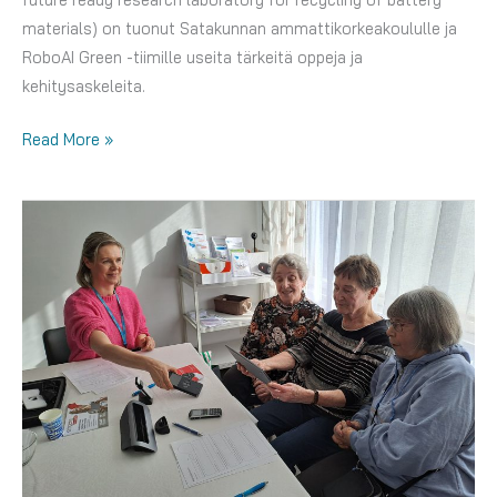
materials) on tuonut Satakunnan ammattikorkeakoululle ja
RoboAI Green -tiimille useita tärkeitä oppeja ja
kehitysaskeleita.
AIST-
Read More »
hanke
päättyy
–
kolme
asiaa,
jotka
jäävät
elämään