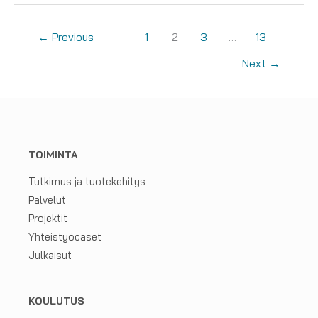
Tunnista
RoboAI-
←
Previous
1
2
3
…
13
ammattilainen
-
Next
→
artikkelisarja
jatkuu
TOIMINTA
Tutkimus ja tuotekehitys
Palvelut
Projektit
Yhteistyöcaset
Julkaisut
KOULUTUS