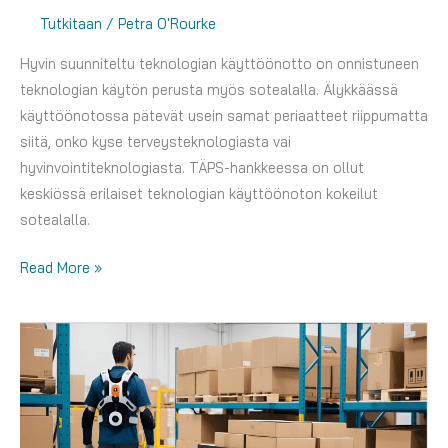
Tutkitaan
/
Petra O'Rourke
Hyvin suunniteltu teknologian käyttöönotto on onnistuneen
teknologian käytön perusta myös sotealalla. Älykkäässä
käyttöönotossa pätevät usein samat periaatteet riippumatta
siitä, onko kyse terveysteknologiasta vai
hyvinvointiteknologiasta. TÄPS-hankkeessa on ollut
keskiössä erilaiset teknologian käyttöönoton kokeilut
sotealalla.
Tutkitaan:
Read More »
Työkaluja
teknologian
älykkääseen
käyttöönottoon
sotealalla