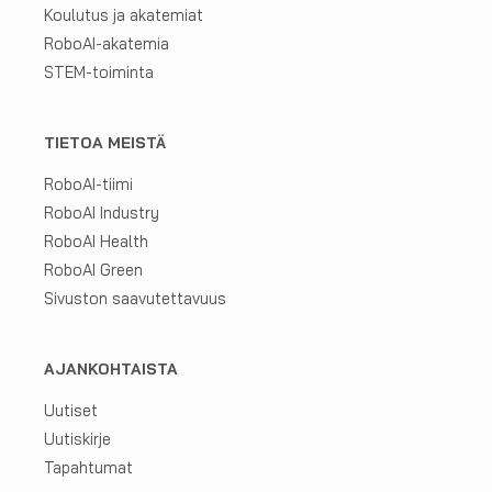
Koulutus ja akatemiat
RoboAI-akatemia
STEM-toiminta
TIETOA MEISTÄ
RoboAI-tiimi
RoboAI Industry
RoboAI Health
RoboAI Green
Sivuston saavutettavuus
AJANKOHTAISTA
Uutiset
Uutiskirje
Tapahtumat