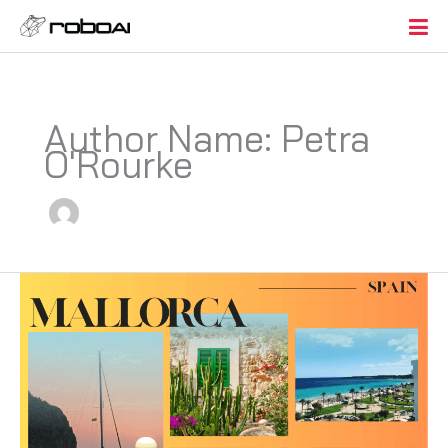
Author Name: Petra
O'Rourke