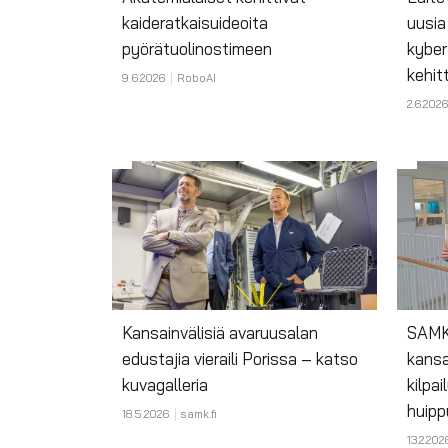
kaideratkaisuideoita
uusia
pyörätuolinostimeen
kyber
kehit
9.6.2026
RoboAI
2.6.2026
Kansainvälisiä avaruusalan
SAMKi
edustajia vieraili Porissa – katso
kansa
kuvagalleria
kilpai
huipp
18.5.2026
samk.fi
13.2.202