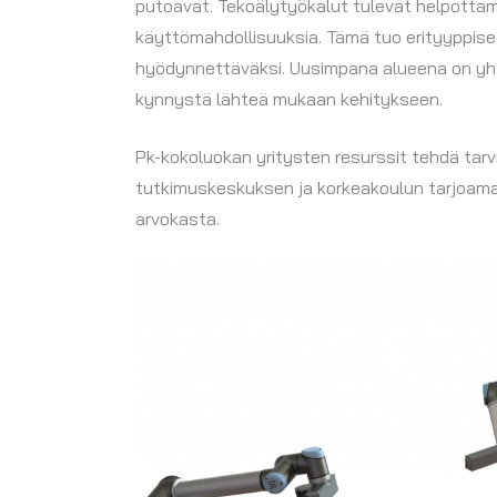
putoavat. Tekoälytyökalut tulevat helpotta
käyttömahdollisuuksia. Tämä tuo erityyppise
hyödynnettäväksi. Uusimpana alueena on yht
kynnystä lähteä mukaan kehitykseen.
Pk-kokoluokan yritysten resurssit tehdä tarv
tutkimuskeskuksen ja korkeakoulun tarjoama a
arvokasta.