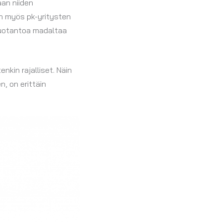
an niiden
in myös pk-yritysten
tuotantoa madaltaa
kin rajalliset. Näin
, on erittäin