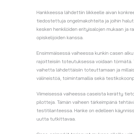
Hankkeessa lähdettiin liikkeelle aivan konkree
tiedostettuja ongelmakohteita ja joihin halutt
kesken henkilöiden erityisalojen mukaan ja 
opiskelijoiden kanssa.
Ensimmäisessä vaiheessa kunkin casen alkutilan
rajoitteisiin toteutuksessa voidaan törmätä. 
vaihetta lähdettäisiin toteuttamaan ja millais
välineistöä, toimintamallia sekä testikokoo
Viimeisessä vaiheessa caseista kerätty tieto 
pilotteja. Tämän vaiheen tärkeimpänä tehtäv
testitilanteessa. Hanke on edelleen käynnissä
uutta tutkittavaa.