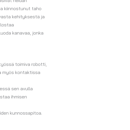
isivat heidän
ta kiinnostunut taho
vasta kehityksestä ja
alostaa
luoda kanavaa, jonka
työssä toimiva robotti,
olla myös kontaktissa
essä sen avulla
istaa ihmisen
eiden kunnossapitoa.