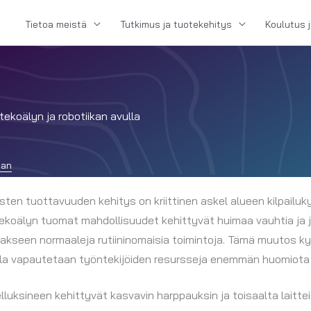
Tietoa meistä
Tutkimus ja tuotekehitys
Koulutus 
tekoälyn ja robotiikan avulla
aan
sten tuottavuuden kehitys on kriittinen askel alueen kilpail
a. Tekoälyn tuomat mahdollisuudet kehittyvät huimaa vauhtia ja j
aakseen normaaleja rutiininomaisia toimintoja. Tämä muutos k
lla vapautetaan työntekijöiden resursseja enemmän huomiota va
luksineen kehittyvät kasvavin harppauksin ja toisaalta laitte