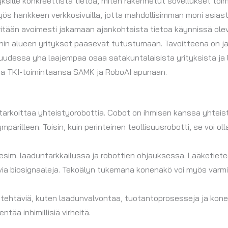
yksille konkreettista tietoa, miten rakennetut sovellukset toim
ös hankkeen verkkosivuilla, jotta mahdollisimman moni asias
ritään avoimesti jakamaan ajankohtaista tietoa käynnissä ole
oihin alueen yritykset pääsevät tutustumaan. Tavoitteena on j
uudessa yhä laajempaa osaa satakuntalaisista yrityksistä ja 
aa TKI-toimintaansa SAMK ja RoboAI apunaan.
i tarkoittaa yhteistyörobottia. Cobot on ihmisen kanssa yhteis
a ympärilleen. Toisin, kuin perinteinen teollisuusrobotti, se voi 
sim. laaduntarkkailussa ja robottien ohjauksessa. Lääketiete
avia biosignaaleja. Tekoälyn tukemana konenäkö voi myös varm
nitehtäviä, kuten laadunvalvontaa, tuotantoprosesseja ja kon
ää inhimillisiä virheitä.