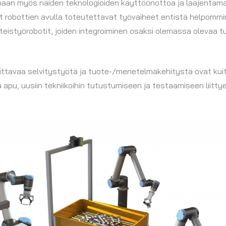
maan myös näiden teknologioiden käyttöönottoa ja laajentama
t robottien avulla toteutettavat työvaiheet entistä helpomm
eistyörobotit, joiden integroiminen osaksi olemassa olevaa 
ittavaa selvitystyötä ja tuote-/menetelmäkehitystä ovat kuiten
pu, uusiin tekniikoihin tutustumiseen ja testaamiseen liittyen