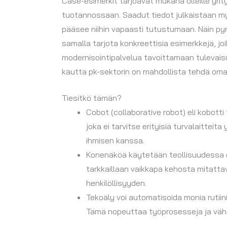
Case-esimerkit tarjoavat mukana olleille yrit
tuotannossaan. Saadut tiedot julkaistaan my
pääsee niihin vapaasti tutustumaan. Näin py
samalla tarjota konkreettisia esimerkkejä, j
modernisointipalvelua tavoittamaan tulevais
kautta pk-sektorin on mahdollista tehdä om
Tiesitkö tämän?
Cobot (collaborative robot) eli kobott
joka ei tarvitse erityisiä turvalaitteit
ihmisen kanssa.
Konenäköä käytetään teollisuudessa e
tarkkaillaan vaikkapa kehosta mitatt
henkilöllisyyden.
Tekoäly voi automatisoida monia rutii
Tämä nopeuttaa työprosesseja ja vähent