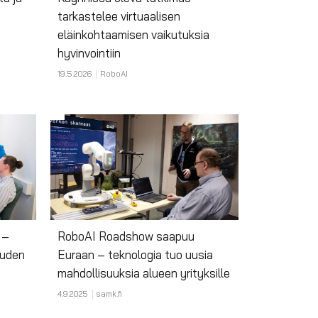
tarkastelee virtuaalisen
eläinkohtaamisen vaikutuksia
hyvinvointiin
19.5.2026
RoboAI
 –
RoboAI Roadshow saapuu
uuden
Euraan – teknologia tuo uusia
mahdollisuuksia alueen yrityksille
4.9.2025
samk.fi