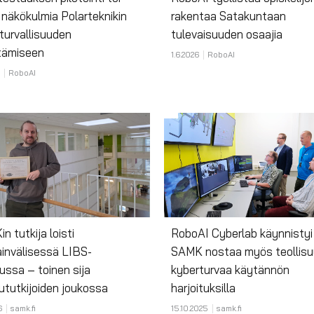
 näkökulmia Polarteknikin
rakentaa Satakuntaan
turvallisuuden
tulevaisuuden osaajia
tämiseen
1.6.2026
RoboAI
RoboAI
n tutkija loisti
RoboAI Cyberlab käynnistyi
invälisessä LIBS-
SAMK nostaa myös teollis
lussa – toinen sija
kyberturvaa käytännön
ututkijoiden joukossa
harjoituksilla
6
samk.fi
15.10.2025
samk.fi