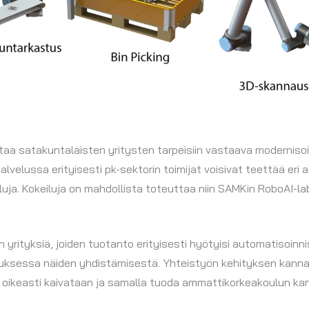
a satakuntalaisten yritysten tarpeisiin vastaava modernisoi
velussa erityisesti pk-sektorin toimijat voisivat teettää eri a
eiluja. Kokeiluja on mahdollista toteuttaa niin SAMKin RoboAI-l
yrityksiä, joiden tuotanto erityisesti hyötyisi automatisoinni
uksessa näiden yhdistämisestä. Yhteistyön kehityksen kanna
a oikeasti kaivataan ja samalla tuoda ammattikorkeakoulun k