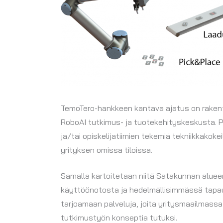
TemoTero-hankkeen kantava ajatus on rakenta
RoboAI tutkimus- ja tuotekehityskeskusta. Pal
ja/tai opiskelijatiimien tekemiä tekniikkakok
yrityksen omissa tiloissa.
Samalla kartoitetaan niitä Satakunnan alueen 
käyttöönotosta ja hedelmällisimmässä tapa
tarjoamaan palveluja, joita yritysmaailmass
tutkimustyön konseptia tutuksi.