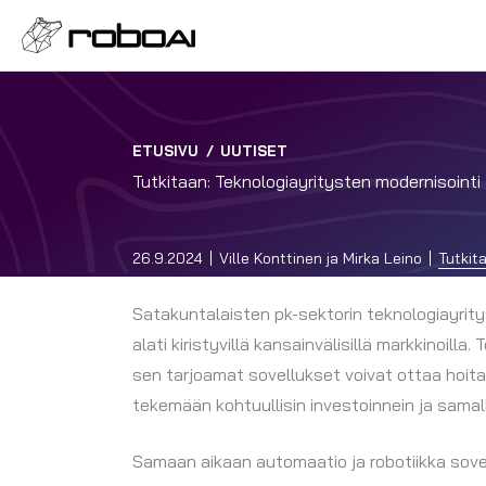
ETUSIVU
/
UUTISET
Tutkitaan: Teknologiayritysten modernisointi 
26.9.2024
Ville Konttinen ja Mirka Leino
Tutkit
Satakuntalaisten pk-sektorin teknologiayrity
alati kiristyvillä kansainvälisillä markkinoill
sen tarjoamat sovellukset voivat ottaa hoit
tekemään kohtuullisin investoinnein ja sama
Samaan aikaan automaatio ja robotiikka sovel