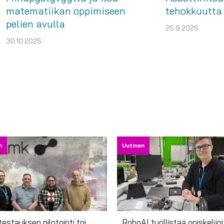
matematiikan oppimiseen
tehokkuutta 
pelien avulla
25.9.2025
30.10.2025
n
Uutinen
testauksen pilotointi toi
RoboAI työllistää opiskelijoi