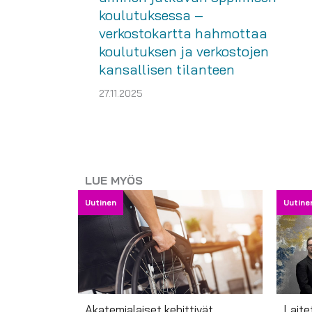
koulutuksessa –
verkostokartta hahmottaa
koulutuksen ja verkostojen
kansallisen tilanteen
27.11.2025
LUE MYÖS
Uutinen
Uutine
Akatemialaiset kehittivät
Laite