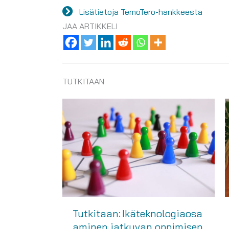
Lisätietoja TemoTero-hankkeesta
JAA ARTIKKELI
TUTKITAAN
Tutkitaan: Ikäteknologiaosa
aminen jatkuvan oppimisen