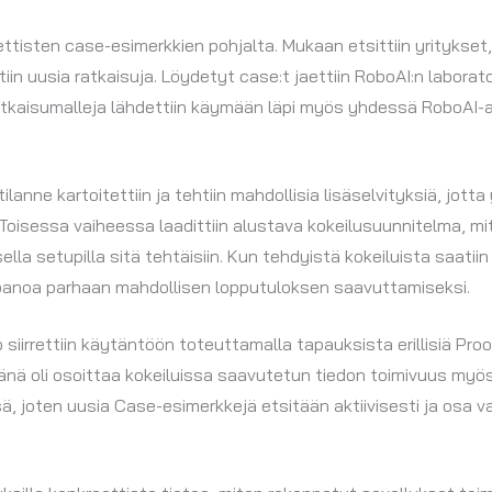
ttisten case-esimerkkien pohjalta. Mukaan etsittiin yritykset, 
iin uusia ratkaisuja. Löydetyt case:t jaettiin RoboAI:n laborat
ratkaisumalleja lähdettiin käymään läpi myös yhdessä RoboAI
ne kartoitettiin ja tehtiin mahdollisia lisäselvityksiä, jotta y
Toisessa vaiheessa laadittiin alustava kokeilusuunnitelma, mit
ella setupilla sitä tehtäisiin. Kun tehdyistä kokeiluista saatiin
npanoa parhaan mahdollisen lopputuloksen saavuttamiseksi.
siirrettiin käytäntöön toteuttamalla tapauksista erillisiä Pro
änä oli osoittaa kokeiluissa saavutetun tiedon toimivuus myö
, joten uusia Case-esimerkkejä etsitään aktiivisesti ja osa va