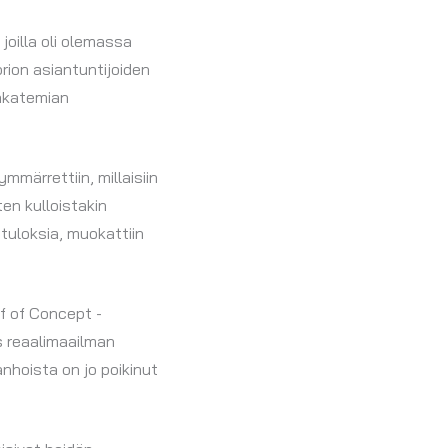
joilla oli olemassa
orion asiantuntijoiden
-akatemian
mmärrettiin, millaisiin
en kulloistakin
 tuloksia, muokattiin
of of Concept -
s reaalimaailman
nhoista on jo poikinut