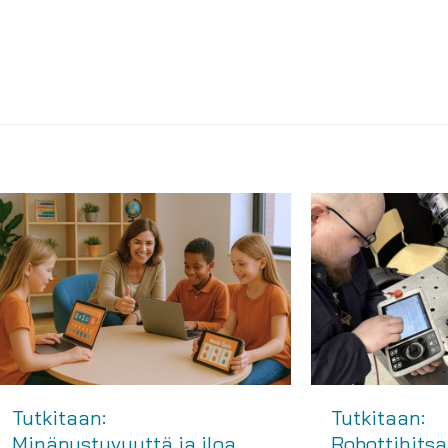
Tutkitaan:
Tutkitaan:
Minäpystyvyyttä ja iloa
Robottihitsa