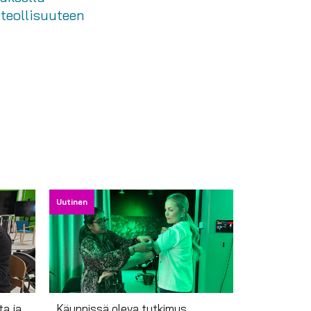
teollisuuteen
Uutinen
ta ja
Käynnissä oleva tutkimus