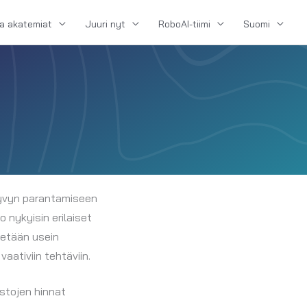
ja akatemiat
Juuri nyt
RoboAI-tiimi
Suomi
ukyvyn parantamiseen
o nykyisin erilaiset
yetään usein
ativiin tehtäviin.
istojen hinnat