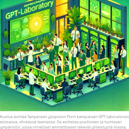
Kuvitus esittää Tampereen yliopiston Porin kampuksen GPT-laboratorion
eloisassa, vihreässä teemassa. Se esittelee positiivisen ja tuottavan
ympäristön, jossa onnelliset ammattilaiset tekevät yhteistyötä tilassa,