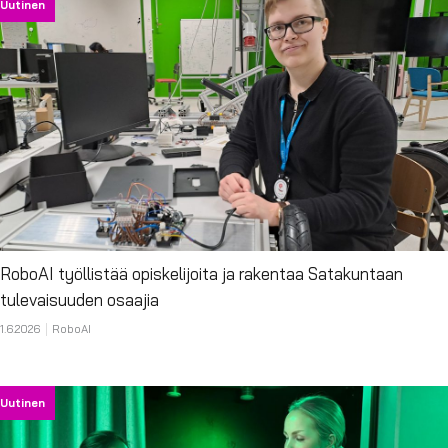
Uutinen
RoboAI työllistää opiskelijoita ja rakentaa Satakuntaan
tulevaisuuden osaajia
1.6.2026
RoboAI
Uutinen