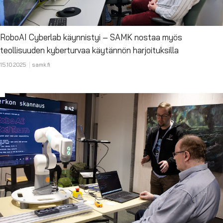
RoboAI Cyberlab käynnistyi – SAMK nostaa myös
teollisuuden kyberturvaa käytännön harjoituksilla
15.10.2025
samk.fi