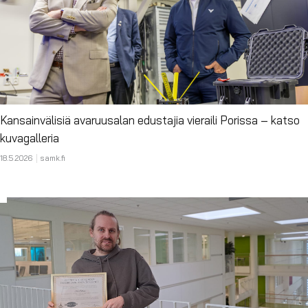
Kansainvälisiä avaruusalan edustajia vieraili Porissa – katso
kuvagalleria
18.5.2026
samk.fi