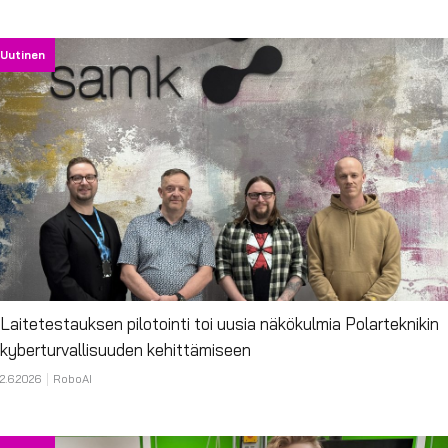
Uutinen
Laitetestauksen pilotointi toi uusia näkökulmia Polarteknikin
kyberturvallisuuden kehittämiseen
2.6.2026
RoboAI