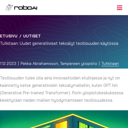
ETUSIVU
/
UUTISET
Tutkitaan: Uudet generatiiviset tekoälyt teollisuuden käytössä
1.12.2023
Pekka Abrahamsson, Tampereen yliopisto
Tutkitaan
Teollisuuden tulee olla aina innovaatioiden etulinjassa ja nyt on
käännetty katse generatiivisiin tekoälymalleihin, kuten GPT:hin
(Generative Pre-trained Transformer). Porin yliopistokeskuksessa
keskitytään näiden mallien hyödyntämiseen teollisuudessa.