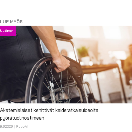
LUE MYÖS
Uutinen
Akatemialaiset kehittivät kaideratkaisuideoita
pyörätuolinostimeen
9.6.2026
RoboAI