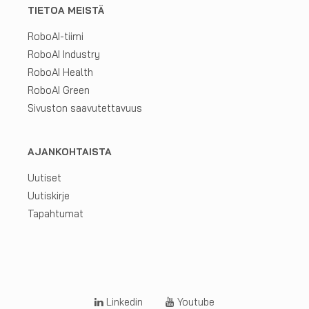
TIETOA MEISTÄ
RoboAI-tiimi
RoboAI Industry
RoboAI Health
RoboAI Green
Sivuston saavutettavuus
AJANKOHTAISTA
Uutiset
Uutiskirje
Tapahtumat
Linkedin
Youtube