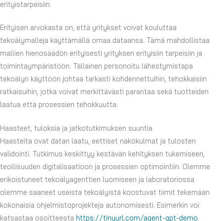
erityistarpeisiin.
Erityisen arvokasta on, että yritykset voivat kouluttaa
tekoälymalleja käyttämällä omaa dataansa. Tämä mahdollistaa
mallien hienosäädön erityisesti yrityksen erityisiin tarpeisiin ja
toimintaympäristöön. Tällainen personoitu lähestymistapa
tekoälyn käyttöön johtaa tarkasti kohdennettuihin, tehokkaisiin
ratkaisuihin, jotka voivat merkittävästi parantaa sekä tuotteiden
laatua että prosessien tehokkuutta.
Haasteet, tuloksia ja jatkotutkimuksen suuntia
Haasteita ovat datan laatu, eettiset näkökulmat ja tulosten
validointi. Tutkimus keskittyy kestävän kehityksen tukemiseen,
teollisuuden digitalisaatioon ja prosessien optimointiin. Olemme
erikoistuneet tekoälyagenttien luomiseen ja laboratoriossa
olemme saaneet useista tekoälyistä koostuvat tiimit tekemään
kokonaisia ohjelmistoprojekteja autonomisesti. Esimerkin voi
katsastaa osoitteesta
https://tinyurl.com/agent-gpt-demo
.