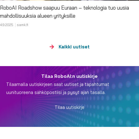
RoboAI Roadshow saapuu Euraan – teknologia tuo uusia
mahdollisuuksia alueen yrityksille
4.9.2025
samk.fi
Kaikki uutiset
Tilaa RoboAI:n uutiskirje
Tilaamalla uutiskirjeen saat uutiset ja tapahtumat
uunituoreena sähköpostiisi ja pysyt ajan tasalla.
Tilaa uutiskirje