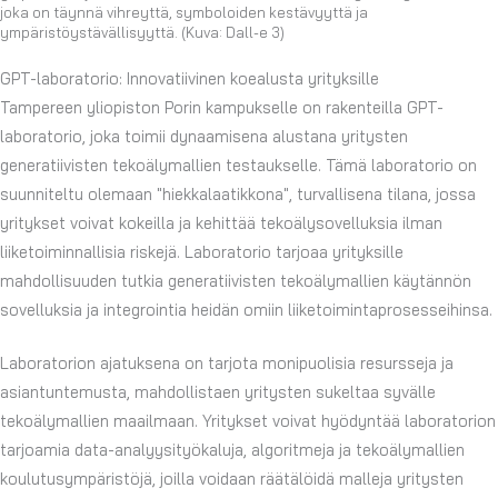
joka on täynnä vihreyttä, symboloiden kestävyyttä ja
ympäristöystävällisyyttä. (Kuva: Dall-e 3)
GPT-laboratorio: Innovatiivinen koealusta yrityksille
Tampereen yliopiston Porin kampukselle on rakenteilla GPT-
laboratorio, joka toimii dynaamisena alustana yritysten
generatiivisten tekoälymallien testaukselle. Tämä laboratorio on
suunniteltu olemaan "hiekkalaatikkona", turvallisena tilana, jossa
yritykset voivat kokeilla ja kehittää tekoälysovelluksia ilman
liiketoiminnallisia riskejä. Laboratorio tarjoaa yrityksille
mahdollisuuden tutkia generatiivisten tekoälymallien käytännön
sovelluksia ja integrointia heidän omiin liiketoimintaprosesseihinsa.
Laboratorion ajatuksena on tarjota monipuolisia resursseja ja
asiantuntemusta, mahdollistaen yritysten sukeltaa syvälle
tekoälymallien maailmaan. Yritykset voivat hyödyntää laboratorion
tarjoamia data-analyysityökaluja, algoritmeja ja tekoälymallien
koulutusympäristöjä, joilla voidaan räätälöidä malleja yritysten