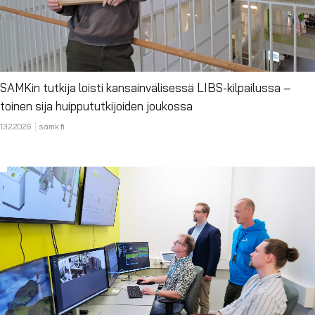
SAMKin tutkija loisti kansainvälisessä LIBS-kilpailussa –
toinen sija huippututkijoiden joukossa
13.2.2026
samk.fi