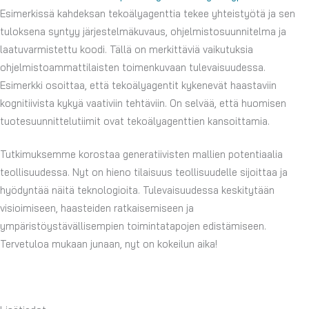
Esimerkissä kahdeksan tekoälyagenttia tekee yhteistyötä ja sen
tuloksena syntyy järjestelmäkuvaus, ohjelmistosuunnitelma ja
laatuvarmistettu koodi. Tällä on merkittäviä vaikutuksia
ohjelmistoammattilaisten toimenkuvaan tulevaisuudessa.
Esimerkki osoittaa, että tekoälyagentit kykenevät haastaviin
kognitiivista kykyä vaativiin tehtäviin. On selvää, että huomisen
tuotesuunnittelutiimit ovat tekoälyagenttien kansoittamia.
Tutkimuksemme korostaa generatiivisten mallien potentiaalia
teollisuudessa. Nyt on hieno tilaisuus teollisuudelle sijoittaa ja
hyödyntää näitä teknologioita. Tulevaisuudessa keskitytään
visioimiseen, haasteiden ratkaisemiseen ja
ympäristöystävällisempien toimintatapojen edistämiseen.
Tervetuloa mukaan junaan, nyt on kokeilun aika!