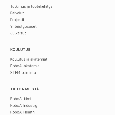
kohti
Tutkimus ja tuotekehitys
sujuvampaa
Palvelut
ja
Projektit
vihreämpää
Yhteistyöcaset
huomista
Julkaisut
KOULUTUS
Koulutus ja akatemiat
RoboAI-akatemia
STEM-toiminta
TIETOA MEISTÄ
RoboAI-tiimi
RoboAI Industry
RoboAI Health