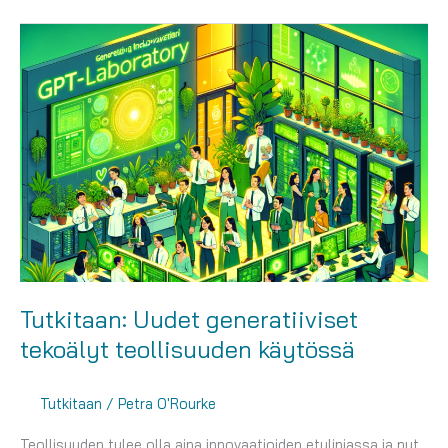
apuna
mielen
hyvinvoinnin
edistämisessä
Tutkitaan: Uudet generatiiviset
tekoälyt teollisuuden käytössä
Tutkitaan
/
Petra O'Rourke
Teollisuuden tulee olla aina innovaatioiden etulinjassa ja nyt