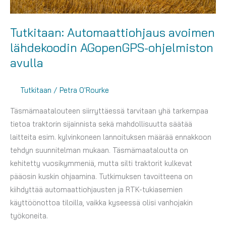
Tutkitaan: Automaattiohjaus avoimen
lähdekoodin AGopenGPS-ohjelmiston
avulla
Tutkitaan
/
Petra O'Rourke
Täsmämaatalouteen siirryttäessä tarvitaan yhä tarkempaa
tietoa traktorin sijainnista sekä mahdollisuutta säätää
laitteita esim. kylvinkoneen lannoituksen määrää ennakkoon
tehdyn suunnitelman mukaan. Täsmämaataloutta on
kehitetty vuosikymmeniä, mutta silti traktorit kulkevat
pääosin kuskin ohjaamina. Tutkimuksen tavoitteena on
kiihdyttää automaattiohjausten ja RTK-tukiasemien
käyttöönottoa tiloilla, vaikka kyseessä olisi vanhojakin
työkoneita.