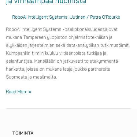
ja vihreämpää huomista
RoboAI Intelligent Systems
,
Uutinen
/
Petra O'Rourke
RoboAI Intelligent Systems -osakokonaisuudessa ovat
mukana Tampereen yliopiston ohjelmistotekniikan ja
älykkäiden järjestelmien sekä data-analytiikan tutkimustiimit.
Kumpaankin tiimiin kuuluu viitisentoista tutkijaa ja
asiantuntijaa. Meneillään on jatkuvasti toistakymmentä
hanketta, joissa on mukana laaja joukko partnereita
Suomesta ja maailmalta.
Älykkäiden
Read More »
järjestelmien
ja
data-
analytiikan
avulla
TOIMINTA