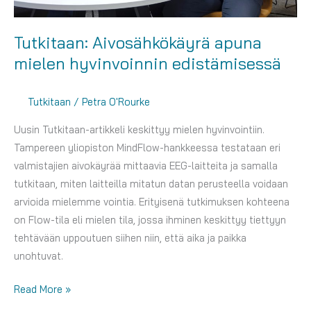
Tutkitaan: Aivosähkökäyrä apuna
mielen hyvinvoinnin edistämisessä
Tutkitaan
/
Petra O'Rourke
Uusin Tutkitaan-artikkeli keskittyy mielen hyvinvointiin.
Tampereen yliopiston MindFlow-hankkeessa testataan eri
valmistajien aivokäyrää mittaavia EEG-laitteita ja samalla
tutkitaan, miten laitteilla mitatun datan perusteella voidaan
arvioida mielemme vointia. Erityisenä tutkimuksen kohteena
on Flow-tila eli mielen tila, jossa ihminen keskittyy tiettyyn
tehtävään uppoutuen siihen niin, että aika ja paikka
unohtuvat.
Tutkitaan:
Read More »
Aivosähkökäyrä