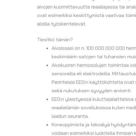
aivojen kuormittavuutta reaaliajassa tai ana
ovat esimerkiksi keskittymistä vaativaa toimi
aloilla työskentelevät.
Tiesitkö tämän?
Aivoissasi on n. 100 000 000 000 her
keskimäärin satojen tai tuhansien mui
Aivokuoren hermosolujen toimintaa void
sensoreilla eli elektrodeilla. Mittaus
Perinteisiä EEG:n käyttökohteita ovat 
sekä nukutuksen syvyyden arviointi.
EEG:n yleistyessä kuluttajalaitteiss
reaalielämän sovelluksissa kuten medi
laadun seuranta.
Koneoppimista ja tekoälyä hyödyntämäl
voidaan esimerkiksi luokitella ihmisen 