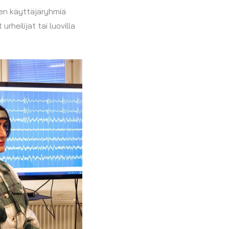
sen käyttäjäryhmiä
heilijat tai luovilla