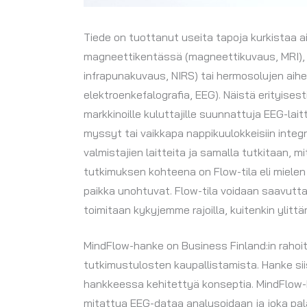
Tiede on tuottanut useita tapoja kurkistaa 
magneettikentässä (magneettikuvaus, MRI), v
infrapunakuvaus, NIRS) tai hermosolujen ai
elektroenkefalografia, EEG). Näistä erityise
markkinoille kuluttajille suunnattuja EEG-lait
myssyt tai vaikkapa nappikuulokkeisiin inte
valmistajien laitteita ja samalla tutkitaan, m
tutkimuksen kohteena on Flow-tila eli mielen 
paikka unohtuvat. Flow-tila voidaan saavutt
toimitaan kykyjemme rajoilla, kuitenkin ylittä
MindFlow-hanke on Business Finland:in rahoi
tutkimustulosten kaupallistamista. Hanke sii
hankkeessa kehitettyä konseptia. MindFlow-h
mitattua EEG-dataa analysoidaan ja joka palau