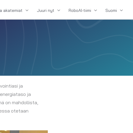
ja akatemiat
Juuri nyt
RoboAI-tiimi
Suomi
ointiasi ja
 energiataso ja
ämä on mahdollista,
eessa otetaan