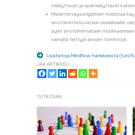
miellyttävät ja epämiellyttävät kokem
Mielenterveysongelmien hoidossa käyt
aivotoiminta kuvataan asiakkaalle valo
pyrkii aivotoiminnallaan muokkaamaan 
samalla tiettyjä aivojen toimintoja.
Lisätietoja Mindflow-hankkeesta (tuni.fi)
JAA ARTIKKELI
TUTKITAAN