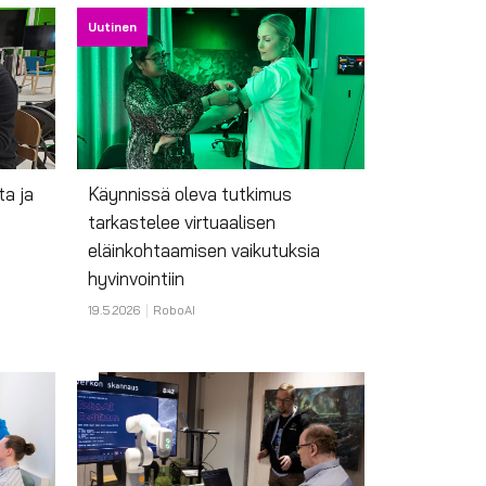
Uutinen
ta ja
Käynnissä oleva tutkimus
tarkastelee virtuaalisen
eläinkohtaamisen vaikutuksia
hyvinvointiin
19.5.2026
RoboAI