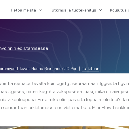
Tietoa meistä
Tutkimus ja tuotekehitys
Koulutus 
invoinnin edistämisessä
 Beiramvand, kuvat Hanna Rissanen/UC Pori
Tutkitaan
vointia samalla tavalla kuin pystyt seuraamaan fyysistä hyvinv
päättyessä, miten käytit aivokapasiteettiasi, mikä on aivojesi
eniä viikonloppuna. Entä mikä olisi parasta lepoa mielellesi? T
nin seurantaan arkielämässä on vielä matkaa. MindFlow-hankk