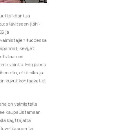
suutta kääntyä
oa lävitseen (lähi-
EG ja
n valmistajien tuodessa
pääpannat, kevyet
stataan eri
mme vointia. Erityisenä
en niin, että aika ja
ön kyvyt kohtaavat eli
na on valmistella
htee kaupallistamaan
lla käyttäjältä
flow-tilaansa tai