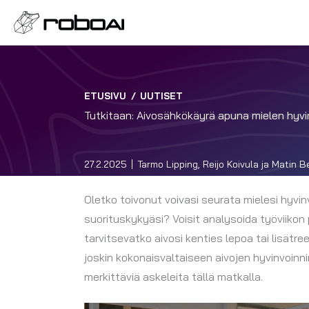
ETUSIVU
/
UUTISET
Tutkitaan: Aivosähkökäyrä apuna mielen hyv
27.2.2025
Tarmo Lipping, Reijo Koivula ja Matin
Oletko toivonut voivasi seurata mielesi hyvin
suorituskykyäsi? Voisit analysoida työviikon 
tarvitsevatko aivosi kenties lepoa tai lisätre
joskin kokonaisvaltaiseen aivojen hyvinvoin
merkittäviä askeleita tällä matkalla.