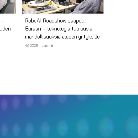
 –
RoboAI Roadshow saapuu
uuden
Euraan – teknologia tuo uusia
mahdollisuuksia alueen yrityksille
4.9.2025
samk.fi