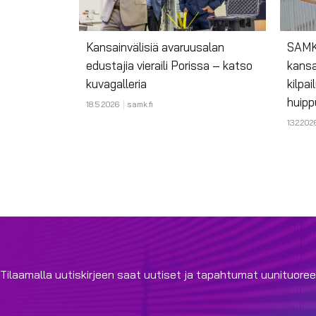
Kansainvälisiä avaruusalan
SAMKi
edustajia vieraili Porissa – katso
kansa
kuvagalleria
kilpai
huipp
18.5.2026
samk.fi
13.2.202
Tilaamalla uutiskirjeen saat uutiset ja tapahtumat uunituoree