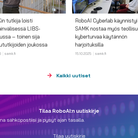
n tutkija loisti
RoboAI Cyberlab käynnistyi
invälisessä LIBS-
SAMK nostaa myös teollis
lussa – toinen sija
kyberturvaa käytännön
ututkijoiden joukossa
harjoituksilla
6
samk.fi
15.10.2025
samk.fi
Kaikki uutiset
Tilaa RoboAI:n uutiskirje
na sähköpostiisi ja pysyt ajan tasalla.
Tilaa uutiskirje