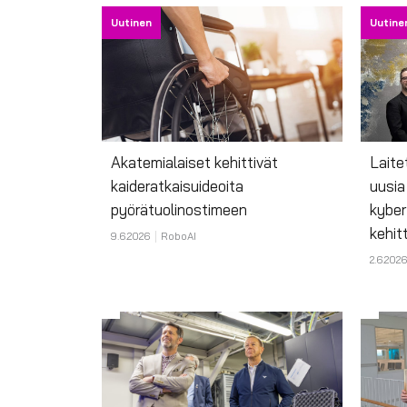
Uutinen
Uutine
Akatemialaiset kehittivät
Laite
kaideratkaisuideoita
uusia
pyörätuolinostimeen
kyber
kehit
9.6.2026
RoboAI
2.6.2026