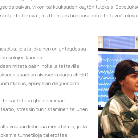
lysoida päivän, viikon tai kuukauden käytön tuloksia. Sovelluk
stotyötä tekevät, mutta myös huippusuoritusta tavoittelevat ur
mosolua, joista jokainen on yhteydessä
den solujen kanssa.
aan mitata pään iholle laitettavilla
tuloksena saadaan aivosähkökäyrä eli EEG.
unitutkimus, epilepsian diagnosointi
a sitä käytetään yhä enemmän
taatio, stressin tunnistaminen tai unen
lä voidaan kehittää menetelmiä, joilla
kokemia tunnetiloja tai erottaa