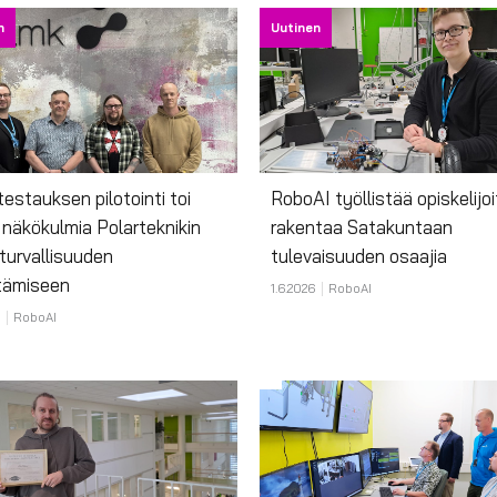
n
Uutinen
testauksen pilotointi toi
RoboAI työllistää opiskelijoi
 näkökulmia Polarteknikin
rakentaa Satakuntaan
turvallisuuden
tulevaisuuden osaajia
tämiseen
1.6.2026
RoboAI
RoboAI