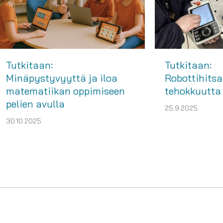
Tutkitaan:
Tutkitaan:
Minäpystyvyyttä ja iloa
Robottihitsa
matematiikan oppimiseen
tehokkuutta 
pelien avulla
25.9.2025
30.10.2025