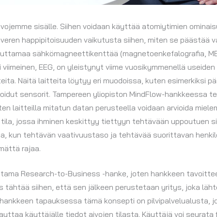
aivojemme sisälle. Siihen voidaan käyttää atomiytimien ominai
eren happipitoisuuden vaikutusta siihen, miten se päästää val
heuttamaa sähkömagneettikenttää (magnetoenkefalografia, M
sti viimeinen, EEG, on yleistynyt viime vuosikymmenellä useide
teita. Näitä laitteita löytyy eri muodoissa, kuten esimerkiksi 
groidut sensorit. Tampereen yliopiston MindFlow-hankkeessa te
iten laitteilla mitatun datan perusteella voidaan arvioida miele
tila, jossa ihminen keskittyy tiettyyn tehtävään uppoutuen siih
aa, kun tehtävän vaativuustaso ja tehtävää suorittavan henkil
mättä rajaa.
ttama Research-to-Business -hanke, joten hankkeen tavoittee
s tähtää siihen, että sen jälkeen perustetaan yritys, joka lä
ankkeen tapauksessa tämä konsepti on pilvipalvelualusta, jo
ttaa käyttäjälle tiedot aivojen tilasta. Käyttäjä voi seurata 