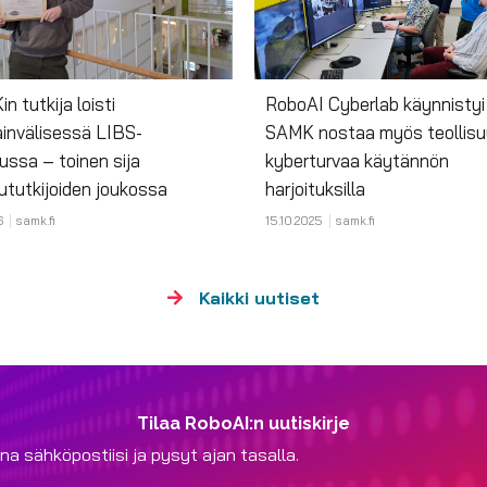
n tutkija loisti
RoboAI Cyberlab käynnistyi
invälisessä LIBS-
SAMK nostaa myös teollis
lussa – toinen sija
kyberturvaa käytännön
ututkijoiden joukossa
harjoituksilla
6
samk.fi
15.10.2025
samk.fi
Kaikki uutiset
Tilaa RoboAI:n uutiskirje
na sähköpostiisi ja pysyt ajan tasalla.