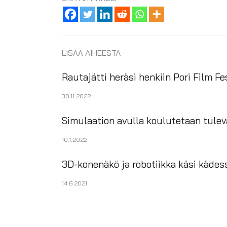
LISÄÄ AIHEESTA
Rautajätti heräsi henkiin Pori Film Fes
30.11.2022
Simulaation avulla koulutetaan tule
10.1.2022
3D-konenäkö ja robotiikka käsi kädes
14.6.2021