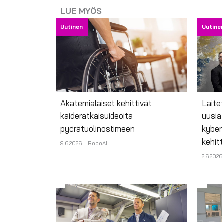
LUE MYÖS
Uutinen
Uutine
Akatemialaiset kehittivät
Laite
kaideratkaisuideoita
uusia
pyörätuolinostimeen
kyber
kehit
9.6.2026
RoboAI
2.6.2026