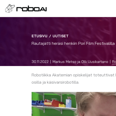
ETUSIVU
/
UUTISET
Rautajätti heräsi henkiin Pori Film Festivalilla
30.11.2022
Markus Metso ja Olli Uusikartano
Ro
Robotiikka Akatemian opiskelijat toteuttivat 
osilla ja käsivarsirobotilla.