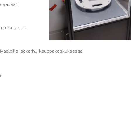
o saadaan
n pysyy kyllä
tivaaleilla Isokarhu-kauppakeskuksessa.
: