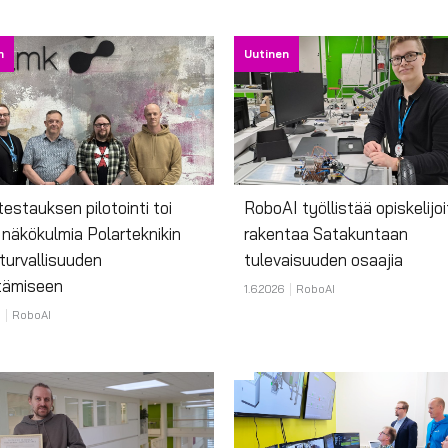
n
Uutinen
testauksen pilotointi toi
RoboAI työllistää opiskelijoi
 näkökulmia Polarteknikin
rakentaa Satakuntaan
turvallisuuden
tulevaisuuden osaajia
tämiseen
1.6.2026
RoboAI
RoboAI