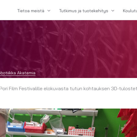
Tietoa meistä
Tutkimus ja tuotekehitys
Koulut
botiikka Akatemia
Pori Film Festivalille elokuvasta tutun kohtauksen 3D-tulostet