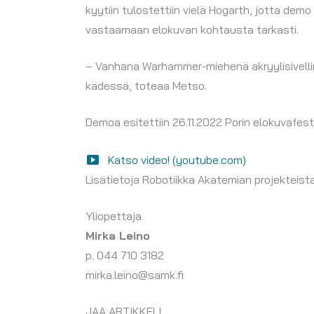
kyytiin tulostettiin vielä Hogarth, jotta dem
vastaamaan elokuvan kohtausta tarkasti.
– Vanhana Warhammer-miehenä akryylisivelli
kädessä, toteaa Metso.
Demoa esitettiin 26.11.2022 Porin elokuvafes
Katso video! (youtube.com)
Lisätietoja Robotiikka Akatemian projekteista
Yliopettaja
Mirka Leino
p. 044 710 3182
mirka.leino@samk.fi
JAA ARTIKKELI