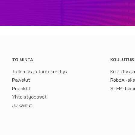
TOIMINTA
KOULUTUS
Tutkimus ja tuotekehitys
Koulutus j
Palvelut
RoboAI-ak
Projektit
STEM-toim
Yhteistyöcaset
Julkaisut