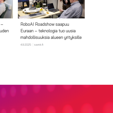
 –
RoboAI Roadshow saapuu
uuden
Euraan – teknologia tuo uusia
mahdollisuuksia alueen yrityksille
4.9.2025
samk.fi