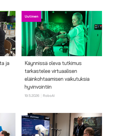
Uutinen
ta ja
Käynnissä oleva tutkimus
tarkastelee virtuaalisen
eläinkohtaamisen vaikutuksia
hyvinvointiin
19.5.2026
RoboAI