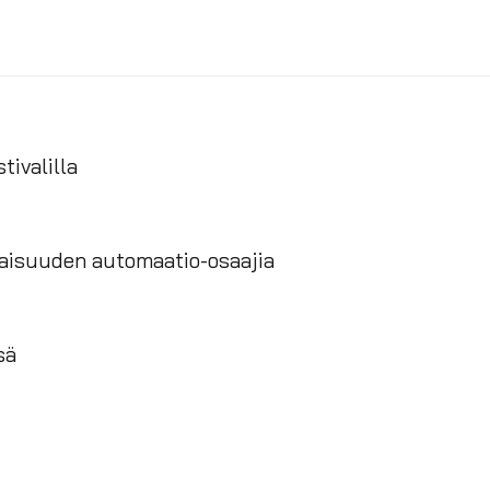
tivalilla
vaisuuden automaatio-osaajia
sä