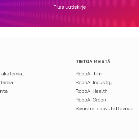
Tilaa uutiskirje
TIETOA MEISTÄ
a akatemiat
RoboAI-tiimi
atemia
RoboAI Industry
inta
RoboAI Health
RoboAI Green
Sivuston saavutettavuus