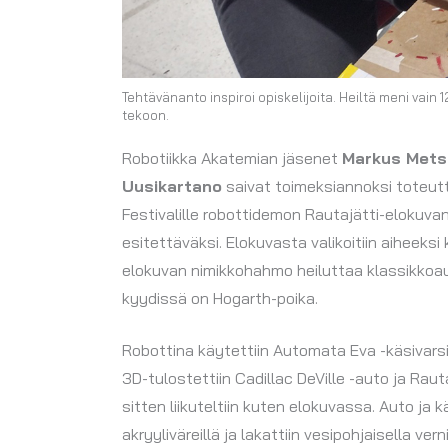
Tehtävänanto inspiroi opiskelijoita. Heiltä meni vai
tekoon.
Robotiikka Akatemian jäsenet
Markus Mets
Uusikartano
saivat toimeksiannoksi toteutt
Festivalille robottidemon Rautajätti-elokuva
esitettäväksi. Elokuvasta valikoitiin aiheeksi
elokuvan nimikkohahmo heiluttaa klassikkoa
kyydissä on Hogarth-poika.
Robottina käytettiin Automata Eva -käsivarsir
3D-tulostettiin Cadillac DeVille -auto ja Rautaj
sitten liikuteltiin kuten elokuvassa. Auto ja k
akryyliväreillä ja lakattiin vesipohjaisella ver