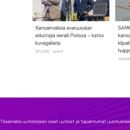
Kansainvälisiä avaruusalan
SAMKi
edustajia vieraili Porissa – katso
kansa
kuvagalleria
kilpai
huipp
18.5.2026
samk.fi
13.2.202
Tilaamalla uutiskirjeen saat uutiset ja tapahtumat uunituoree