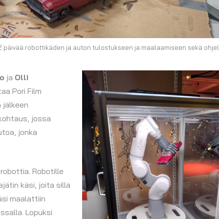
n 12 päivää robottikäden ja auton tulostukseen ja maalaamiseen sekä ohj
o
ja
Olli
aa Pori Film
n jälkeen
 kohtaus, jossa
utoa, jonka
obottia. Robotille
ätin käsi, joita sillä
äsi maalattiin
nissalla. Lopuksi