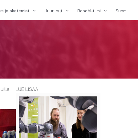
us ja akatemiat
Juuri nyt
RoboAI-tiimi
Suomi
uilla
LUE LISÄÄ