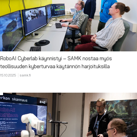
RoboAI Cyberlab käynnistyi – SAMK nostaa myös
teollisuuden kyberturvaa käytännön harjoituksilla
15.10.2025
samk.fi