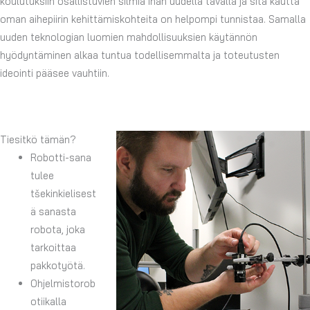
koulutuksiin osallistuvien silmiä ihan uudella tavalla ja sitä kautta
oman aihepiirin kehittämiskohteita on helpompi tunnistaa. Samalla
uuden teknologian luomien mahdollisuuksien käytännön
hyödyntäminen alkaa tuntua todellisemmalta ja toteutusten
ideointi pääsee vauhtiin.
Tiesitkö tämän?
Robotti-sana
tulee
tšekinkielisest
ä sanasta
robota, joka
tarkoittaa
pakkotyötä.
Ohjelmistorob
otiikalla