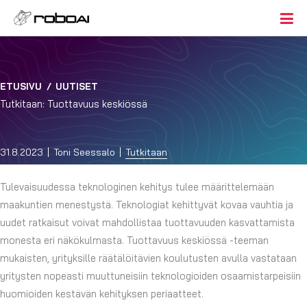
ETUSIVU
/
UUTISET
Tutkitaan: Tuottavuus keskiössä
31.8.2023
Toni Seessalo
Tutkitaan
Tulevaisuudessa teknologinen kehitys tulee määrittelemään
maakuntien menestystä. Teknologiat kehittyvät kovaa vauhtia ja
uudet ratkaisut voivat mahdollistaa tuottavuuden kasvattamista
monesta eri näkökulmasta. Tuottavuus keskiössä -teeman
mukaisten, yrityksille räätälöitävien koulutusten avulla vastataan
yritysten nopeasti muuttuneisiin teknologioiden osaamistarpeisiin
huomioiden kestävän kehityksen periaatteet.