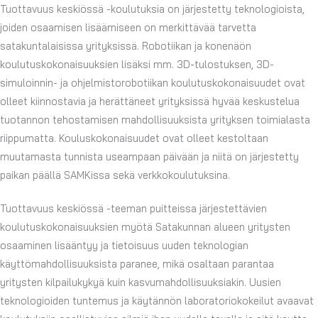
Tuottavuus keskiössä -koulutuksia on järjestetty teknologioista,
joiden osaamisen lisäämiseen on merkittävää tarvetta
satakuntalaisissa yrityksissä. Robotiikan ja konenäön
koulutuskokonaisuuksien lisäksi mm. 3D-tulostuksen, 3D-
simuloinnin- ja ohjelmistorobotiikan koulutuskokonaisuudet ovat
olleet kiinnostavia ja herättäneet yrityksissä hyvää keskustelua
tuotannon tehostamisen mahdollisuuksista yrityksen toimialasta
riippumatta. Kouluskokonaisuudet ovat olleet kestoltaan
muutamasta tunnista useampaan päivään ja niitä on järjestetty
paikan päällä SAMKissa sekä verkkokoulutuksina.
Tuottavuus keskiössä -teeman puitteissa järjestettävien
koulutuskokonaisuuksien myötä Satakunnan alueen yritysten
osaaminen lisääntyy ja tietoisuus uuden teknologian
käyttömahdollisuuksista paranee, mikä osaltaan parantaa
yritysten kilpailukykyä kuin kasvumahdollisuuksiakin. Uusien
teknologioiden tuntemus ja käytännön laboratoriokokeilut avaavat