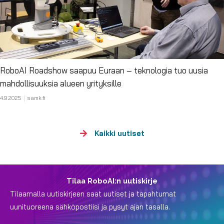
RoboAI Roadshow saapuu Euraan – teknologia tuo uusia
mahdollisuuksia alueen yrityksille
4.9.2025
samk.fi
Kaikki uutiset
Tilaa RoboAI:n uutiskirje
Tilaamalla uutiskirjeen saat uutiset ja tapahtumat
uunituoreena sähköpostiisi ja pysyt ajan tasalla.