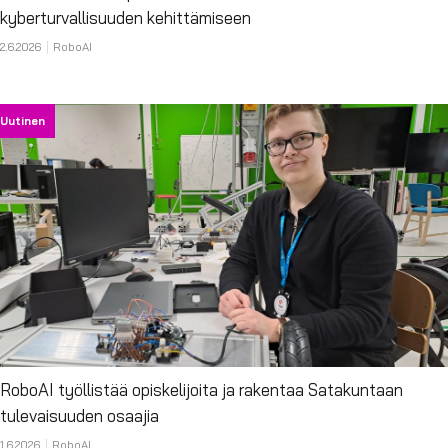
kyberturvallisuuden kehittämiseen
2.6.2026
RoboAI
Uutinen
RoboAI työllistää opiskelijoita ja rakentaa Satakuntaan
tulevaisuuden osaajia
1.6.2026
RoboAI