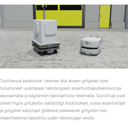
Tuottavuus keskiössä -teeman alla alueen yritykset ovat
tutustuneet uusimpaan teknologiaan asiantuntijapuheenvuoroja
seuraamalla ja käytännön laboraatioita tekemällä. Suosittuja ovat
olleet myös yrityksille räätälöidyt koulutukset, jossa asiantuntijat
ja yritysten edustajat yhdessä ratkaisevat yritysten itse
määrittelemiä haasteita uuden teknologian avulla.