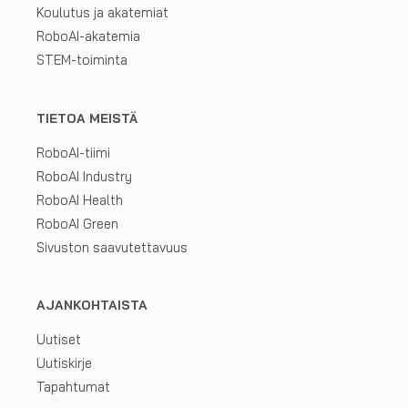
Koulutus ja akatemiat
RoboAI-akatemia
STEM-toiminta
TIETOA MEISTÄ
RoboAI-tiimi
RoboAI Industry
RoboAI Health
RoboAI Green
Sivuston saavutettavuus
AJANKOHTAISTA
Uutiset
Uutiskirje
Tapahtumat