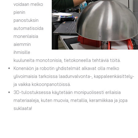
voidaan melko
pienin
panostuksin
automatisoida
monenlaisia
aiemmin
ihmisille
kuuluneita monotonisia, tietokoneella tehtäviä töitä.
Konenäön ja robotin yhdistelmät alkavat olla melko
ylivoimaisia tarkoissa laadunvalvonta-, kappaleenkäsittely-
ja vaikka kokoonpanotöissä.
3D-tulostuksessa käytetään monipuolisesti erilaisia
materiaaleja, kuten muovia, metallia, keramiikkaa ja jopa
suklaata!