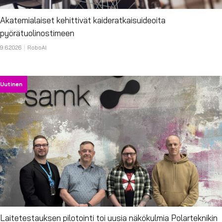
Akatemialaiset kehittivät kaideratkaisuideoita
pyörätuolinostimeen
9.6.2026
RoboAI
Uutinen
Laitetestauksen pilotointi toi uusia näkökulmia Polarteknikin