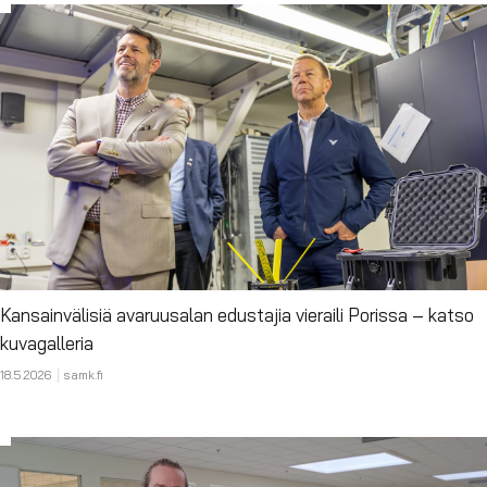
Kansainvälisiä avaruusalan edustajia vieraili Porissa – katso
kuvagalleria
18.5.2026
samk.fi