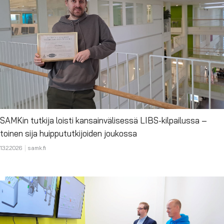
SAMKin tutkija loisti kansainvälisessä LIBS-kilpailussa –
toinen sija huippututkijoiden joukossa
13.2.2026
samk.fi