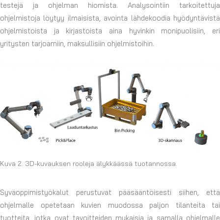
testejä ja ohjelman hiomista. Analysointiin tarkoitettuja
ohjelmistoja löytyy ilmaisista, avointa lähdekoodia hyödyntävistä
ohjelmistoista ja kirjastoista aina hyvinkin monipuolisiin, eri
yritysten tarjoamiin, maksullisiin ohjelmistoihin.
Kuva 2. 3D-kuvauksen rooleja älykkäässä tuotannossa.
Syväoppimistyökalut perustuvat pääsääntöisesti siihen, että
ohjelmalle opetetaan kuvien muodossa paljon tilanteita tai
tuotteita, jotka ovat tavoitteiden mukaisia ja samalla ohjelmalle