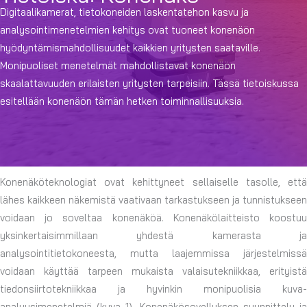
Digitaalikamerat, tietokoneiden laskentatehon kasvu ja
analysointimenetelmien kehitys ovat tuoneet konenäön
hyödyntämismahdollisuudet kaikkien yritysten saataville.
Monipuoliset menetelmät mahdollistavat konenäön
skaalattavuuden erilaisten yritysten tarpeisiin. Tässä tietoiskussa
esitellään konenäön tämän hetken toiminnallisuuksia.
Konenäköteknologiat ovat kehittyneet sellaiselle tasolle, että
lähes kaikkeen näkemistä vaativaan tarkastukseen ja tunnistukseen
voidaan jo soveltaa konenäköä. Konenäkölaitteisto koostuu
yksinkertaisimmillaan yhdestä kamerasta ja
analysointitietokoneesta, mutta laajemmissa järjestelmissä
voidaan käyttää tarpeen mukaista valaisutekniikkaa, erityistä
tiedonsiirtotekniikkaa ja hyvinkin monipuolisia kuva-
analyysimenetelmiä (kuva 1). Konenäkösovelluksen suunnittelu ja