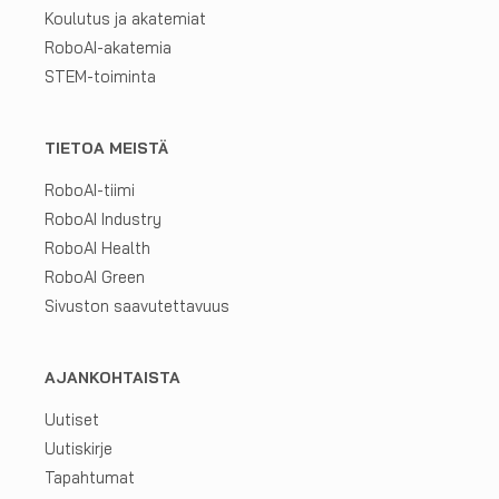
Koulutus ja akatemiat
RoboAI-akatemia
STEM-toiminta
TIETOA MEISTÄ
RoboAI-tiimi
RoboAI Industry
RoboAI Health
RoboAI Green
Sivuston saavutettavuus
AJANKOHTAISTA
Uutiset
Uutiskirje
Tapahtumat