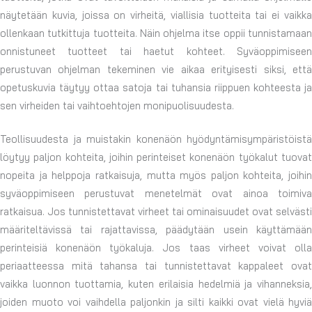
näytetään kuvia, joissa on virheitä, viallisia tuotteita tai ei vaikka
ollenkaan tutkittuja tuotteita. Näin ohjelma itse oppii tunnistamaan
onnistuneet tuotteet tai haetut kohteet. Syväoppimiseen
perustuvan ohjelman tekeminen vie aikaa erityisesti siksi, että
opetuskuvia täytyy ottaa satoja tai tuhansia riippuen kohteesta ja
sen virheiden tai vaihtoehtojen monipuolisuudesta.
Teollisuudesta ja muistakin konenäön hyödyntämisympäristöistä
löytyy paljon kohteita, joihin perinteiset konenäön työkalut tuovat
nopeita ja helppoja ratkaisuja, mutta myös paljon kohteita, joihin
syväoppimiseen perustuvat menetelmät ovat ainoa toimiva
ratkaisua. Jos tunnistettavat virheet tai ominaisuudet ovat selvästi
määriteltävissä tai rajattavissa, päädytään usein käyttämään
perinteisiä konenäön työkaluja. Jos taas virheet voivat olla
periaatteessa mitä tahansa tai tunnistettavat kappaleet ovat
vaikka luonnon tuottamia, kuten erilaisia hedelmiä ja vihanneksia,
joiden muoto voi vaihdella paljonkin ja silti kaikki ovat vielä hyviä