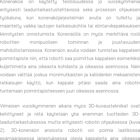
Konenäköä on käytetty teollisuudessa jo vuosikymmeniä
erityisesti laaduntarkastustehtävissä sekä prosessin ohjauksen
työkaluna, kun konenäköjärjestelmän avulla on tutkittu ja
määritelty vaikka lautojen katkaisukohtia tai elintarvikepakkauksen
kiinnitysten onnistumista. Konenäöllä on myös merkittävä rooli
robottien monipuolisen toiminnan ja joustavuuden
mahdollistamisessa. Konenäön avulla voidaan tunnistaa kappaleen
poimintapiste niin, että robotti saa poimittua kappaleen esimerkiksi
kuljettimelta aina oikeasta kohdasta ja oikeassa asennossa. Näin
voidaan välttää joskus monimutkaisten ja kalliidenkin mekaanisten
ratkaisujen käyttö, kun kappale pitäisi saada aina robotin
tuntemaan poimintapisteeseen juuri oikeassa asennossa.
Viimeisen vuosikymmenen aikana myös 3D-kuvaustekniikat ovat
kehittyneet ja niitä käytetään yhä enemmän tuotteiden 3D-
laaduntarkastuksessa mutta erityisesti robotin ohjauksessa (kuva
2). 3D-konenäön ansiosta robotti voi poimia laatikossa
epämääräisessä järjestyksessä olevia kappaleita aina oikeassa