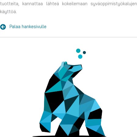
tuotteita, kannattaa lähteä kokeilemaan syväoppimistyökalujen
käyttöä.
Palaa hankesivulle