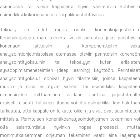
asennossa tai viedä kappaleita hyvin vaihteleviin kohteisiin
esimerkiksi kokoonpanossa tai pakkaustehtävissä.
Tekoäly on tullut myös osaksi konenäköjärjestelmiä.
Konenäköjärjestelmän toiminta voikin perustua joko perinteisiin
konenäön laitteisiin ja komponentteihin sekä
analysointiohjelmistoissa olemassa oleviin perinteisiin konenäön
analysointityökaluihin tai tekoälyyn kuten erilaisten
syväoppimismenetelmien (deep learning) käyttöön. Perinteiset
analysointityökalut sopivat hyvin tilanteisiin, joissa kappaleen
muoto ja siinä esiintyvät virheet tai esimerkiksi kappaleen
dimensioiden mittaaminen voidaan opettaa järjestelmälle
yksiselitteisesti. Tällainen tilanne voi olla esimerkiksi, kun halutaan
tarkastaa, että kappale on leikattu oikein ja sivut ovat suunnitellun
mittaisia. Perinteisen konenäköanalysointiohjelman tekeminen voi
olla asiantuntijalle hyvinkin nopea prosessi, mutta
monimutkaisemman ohjelman tekeminen vaatii aina laajempia