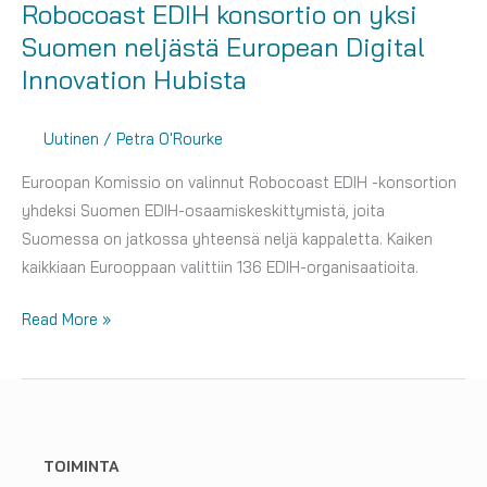
Robocoast EDIH konsortio on yksi
Suomen neljästä European Digital
Innovation Hubista
Uutinen
/
Petra O'Rourke
Euroopan Komissio on valinnut Robocoast EDIH -konsortion
yhdeksi Suomen EDIH-osaamiskeskittymistä, joita
Suomessa on jatkossa yhteensä neljä kappaletta. Kaiken
kaikkiaan Eurooppaan valittiin 136 EDIH-organisaatioita.
Robocoast
Read More »
EDIH
konsortio
on
yksi
Suomen
TOIMINTA