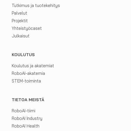
neljästä
Tutkimus ja tuotekehitys
European
Palvelut
Digital
Projektit
Innovation
Yhteistyöcaset
Hubista
Julkaisut
KOULUTUS
Koulutus ja akatemiat
RoboAI-akatemia
STEM-toiminta
TIETOA MEISTÄ
RoboAI-tiimi
RoboAI Industry
RoboAI Health