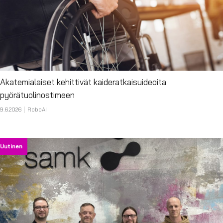
Akatemialaiset kehittivät kaideratkaisuideoita
pyörätuolinostimeen
9.6.2026
RoboAI
Uutinen