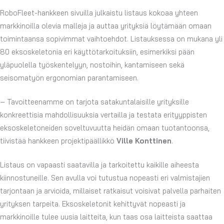
RoboFleet-hankkeen sivuilla julkaistu listaus kokoaa yhteen
markkinoilla olevia malleja ja auttaa yrityksiä löytämään omaan
toimintaansa sopivimmat vaihtoehdot. Listauksessa on mukana yli
80 eksoskeletonia eri käyttötarkoituksiin, esimerkiksi pään
yläpuolella työskentelyyn, nostoihin, kantamiseen sekä
seisomatyön ergonomian parantamiseen.
– Tavoitteenamme on tarjota satakuntalaisille yrityksille
konkreettisia mahdollisuuksia vertailla ja testata erityyppisten
eksoskeletoneiden soveltuvuutta heidän omaan tuotantoonsa,
tiivistää hankkeen projektipäällikkö
Ville Konttinen
.
Listaus on vapaasti saatavilla ja tarkoitettu kaikille aiheesta
kiinnostuneille. Sen avulla voi tutustua nopeasti eri valmistajien
tarjontaan ja arvioida, millaiset ratkaisut voisivat palvella parhaiten
yrityksen tarpeita. Eksoskeletonit kehittyvät nopeasti ja
markkinoille tulee uusia laitteita, kun taas osa laitteista saattaa