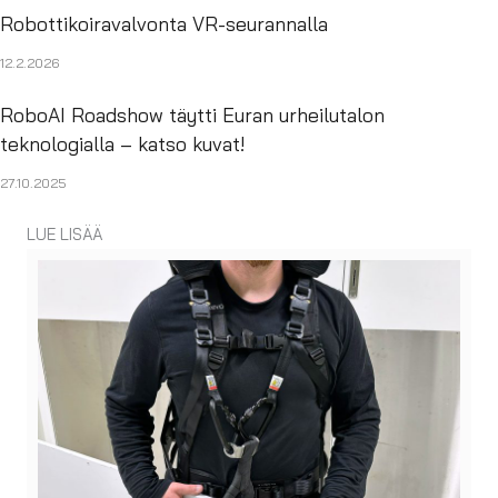
Robottikoiravalvonta VR-seurannalla
12.2.2026
RoboAI Roadshow täytti Euran urheilutalon
teknologialla – katso kuvat!
27.10.2025
LUE LISÄÄ