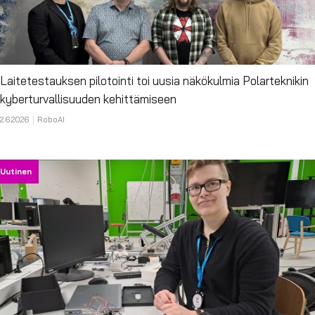
Laitetestauksen pilotointi toi uusia näkökulmia Polarteknikin
kyberturvallisuuden kehittämiseen
2.6.2026
RoboAI
Uutinen