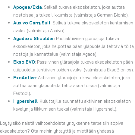
Apogee/Exia
: Selkää tukeva eksoskeleton, joka auttaa
nostoissa ja tukee liikkumista (valmistaja German Bionic).
Auxivo CarrySuit
: Selkää tukeva eksoskeleton kantamisen
avuksi (valmistaja Auxivo).
Agadexo Shoulder
: Puoliaktiivinen yläraajoja tukeva
eksoskeleton, joka helpottaa pään yläpuolella tehtäviä töitä,
nostoja ja kannattelua (valmistaja Agade).
Ekso EVO
: Passiivinen yläraajoja tukeva eksoskeleton pään
yläpuolella tehtävien töiden avuksi (valmistaja EksoBionics).
ExoActive
: Aktiivinen yläraajoja tukeva eksoskeleton, joka
auttaa pään yläpuolella tehtävissä töissä (valmistaja
Festool).
Hypershell
: Kuluttajille suunnattu aktiivinen eksoskeleton
kävelyn ja liikkumisen tueksi (valmistaja Hypershell).
Löytyisikö näistä vaihtoehdoista yrityksenne tarpeisiin sopiva
eksoskeleton? Ota meihin yhteyttä ja mietitään yhdessä