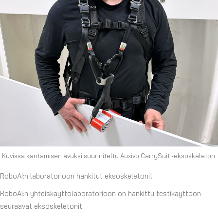
Kuvissa kantamisen avuksi suunniteltu Auxivo CarrySuit -eksoskeleton.
RoboAI:n laboratorioon hankitut eksoskeletonit
RoboAI:n yhteiskäyttölaboratorioon on hankittu testikäyttöön
seuraavat eksoskeletonit: