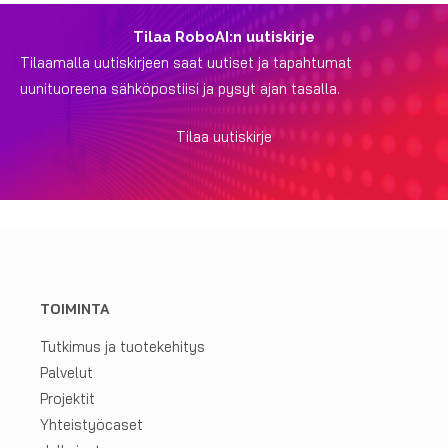
Tilaa RoboAI:n uutiskirje
Tilaamalla uutiskirjeen saat uutiset ja tapahtumat
uunituoreena sähköpostiisi ja pysyt ajan tasalla.
Tilaa uutiskirje
TOIMINTA
Tutkimus ja tuotekehitys
Palvelut
Projektit
Yhteistyöcaset