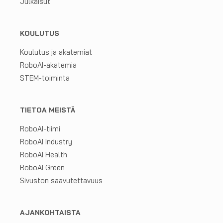
Julkaisut
KOULUTUS
Koulutus ja akatemiat
RoboAI-akatemia
STEM-toiminta
TIETOA MEISTÄ
RoboAI-tiimi
RoboAI Industry
RoboAI Health
RoboAI Green
Sivuston saavutettavuus
AJANKOHTAISTA