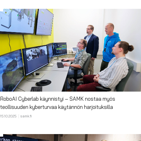
RoboAI Cyberlab käynnistyi – SAMK nostaa myös
teollisuuden kyberturvaa käytännön harjoituksilla
15.10.2025
samk.fi