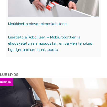
Markkinoilla olevat eksoskeletonit
Lisätietoja RoboFleet – Mobiilirobottien ja
eksoskeletonien muodostamien parvien tehokas
hyödyntäminen -hankkeesta
LUE MYÖS
Uutinen