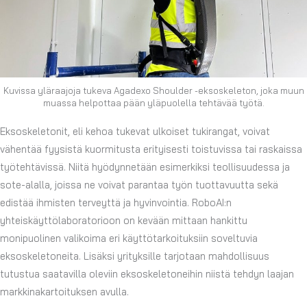
Kuvissa yläraajoja tukeva Agadexo Shoulder -eksoskeleton, joka muun
muassa helpottaa pään yläpuolella tehtävää työtä.
Eksoskeletonit, eli kehoa tukevat ulkoiset tukirangat, voivat
vähentää fyysistä kuormitusta erityisesti toistuvissa tai raskaissa
työtehtävissä. Niitä hyödynnetään esimerkiksi teollisuudessa ja
sote-alalla, joissa ne voivat parantaa työn tuottavuutta sekä
edistää ihmisten terveyttä ja hyvinvointia. RoboAI:n
yhteiskäyttölaboratorioon on kevään mittaan hankittu
monipuolinen valikoima eri käyttötarkoituksiin soveltuvia
eksoskeletoneita. Lisäksi yrityksille tarjotaan mahdollisuus
tutustua saatavilla oleviin eksoskeletoneihin niistä tehdyn laajan
markkinakartoituksen avulla.