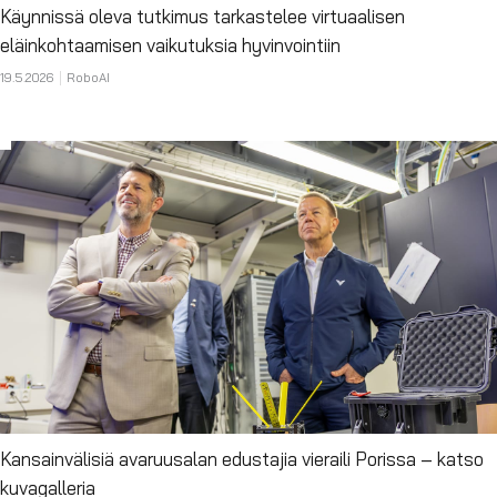
Käynnissä oleva tutkimus tarkastelee virtuaalisen
eläinkohtaamisen vaikutuksia hyvinvointiin
19.5.2026
RoboAI
Kansainvälisiä avaruusalan edustajia vieraili Porissa – katso
kuvagalleria