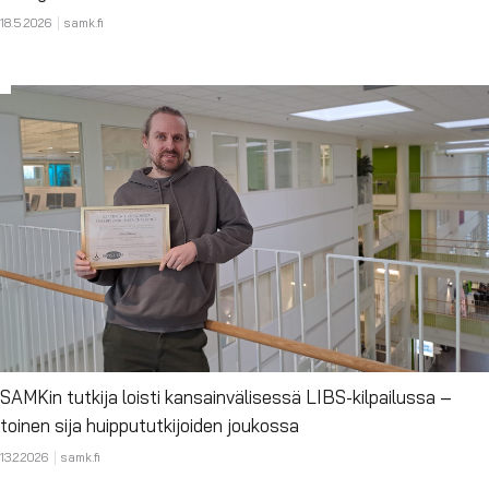
18.5.2026
samk.fi
SAMKin tutkija loisti kansainvälisessä LIBS-kilpailussa –
toinen sija huippututkijoiden joukossa
13.2.2026
samk.fi