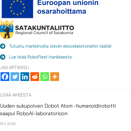
Tutustu markkinoilla oleviin eksoskeletoneihin täällä!
Lue lisää RoboFleet-hankkeesta
JAA ARTIKKELI
LISÄÄ AIHEESTA
Uuden sukupolven Dobot Atom -humanoidirobotti
saapui RoboAI-laboratorioon
19.3.2026