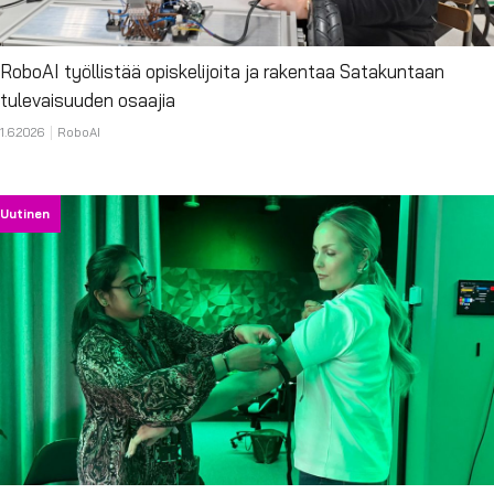
RoboAI työllistää opiskelijoita ja rakentaa Satakuntaan
tulevaisuuden osaajia
1.6.2026
RoboAI
Uutinen