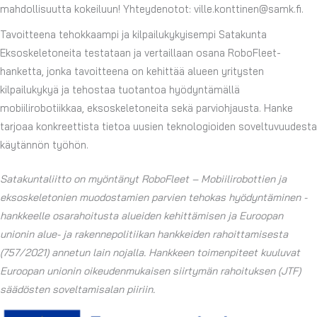
mahdollisuutta kokeiluun! Yhteydenotot: ville.konttinen@samk.fi.
Tavoitteena tehokkaampi ja kilpailukykyisempi Satakunta
Eksoskeletoneita testataan ja vertaillaan osana RoboFleet-
hanketta, jonka tavoitteena on kehittää alueen yritysten
kilpailukykyä ja tehostaa tuotantoa hyödyntämällä
mobiilirobotiikkaa, eksoskeletoneita sekä parviohjausta. Hanke
tarjoaa konkreettista tietoa uusien teknologioiden soveltuvuudesta
käytännön työhön.
Satakuntaliitto on myöntänyt RoboFleet – Mobiilirobottien ja
eksoskeletonien muodostamien parvien tehokas hyödyntäminen -
hankkeelle osarahoitusta alueiden kehittämisen ja Euroopan
unionin alue- ja rakennepolitiikan hankkeiden rahoittamisesta
(757/2021) annetun lain nojalla. Hankkeen toimenpiteet kuuluvat
Euroopan unionin oikeudenmukaisen siirtymän rahoituksen (JTF)
säädösten soveltamisalan piiriin.