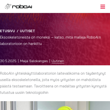
ETUSIVU
/
UUTISET
Eksoskeletoneista on moneksi – katso, mitä malleja RoboAI:n
laboratorioon on hankittu
30.5.2025
Maija Salokangas
Uutinen
RoboAI:n yhteiskäyttölaboratorion laitevalikoima on täydentynyt
useilla eksoskeletoneilla, joita myös yritysten on mahdollista
päästä testaamaan. Tavoitteena on madaltaa yritysten kynnystä
tutustua uusiin teknologioihin