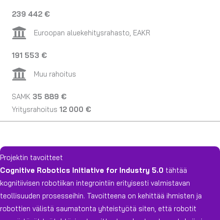
239 442 €
Euroopan aluekehitysrahasto, EAKR
191 553 €
Muu rahoitus
SAMK
35 889 €
Yritysrahoitus
12 000 €
Projektin tavoitteet
Cognitive Robotics Initiative for Industry 5.0
tähtää
kognitiivisen robotiikan integrointiin erityisesti valmistavan
teollisuuden prosesseihin. Tavoitteena on kehittää ihmisten ja
robottien välistä saumatonta yhteistyötä siten, että robotit