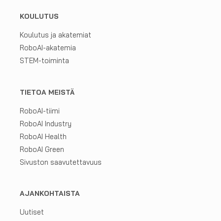
KOULUTUS
Koulutus ja akatemiat
RoboAI-akatemia
STEM-toiminta
TIETOA MEISTÄ
RoboAI-tiimi
RoboAI Industry
RoboAI Health
RoboAI Green
Sivuston saavutettavuus
AJANKOHTAISTA
Uutiset