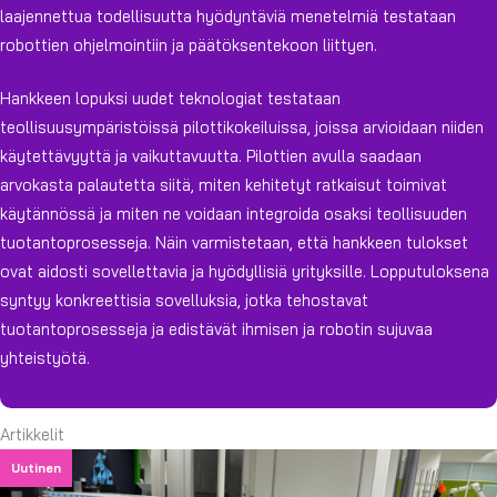
laajennettua todellisuutta hyödyntäviä menetelmiä testataan
robottien ohjelmointiin ja päätöksentekoon liittyen.
Hankkeen lopuksi uudet teknologiat testataan
teollisuusympäristöissä pilottikokeiluissa, joissa arvioidaan niiden
käytettävyyttä ja vaikuttavuutta. Pilottien avulla saadaan
arvokasta palautetta siitä, miten kehitetyt ratkaisut toimivat
käytännössä ja miten ne voidaan integroida osaksi teollisuuden
tuotantoprosesseja. Näin varmistetaan, että hankkeen tulokset
ovat aidosti sovellettavia ja hyödyllisiä yrityksille. Lopputuloksena
syntyy konkreettisia sovelluksia, jotka tehostavat
tuotantoprosesseja ja edistävät ihmisen ja robotin sujuvaa
yhteistyötä.
Artikkelit
Uutinen