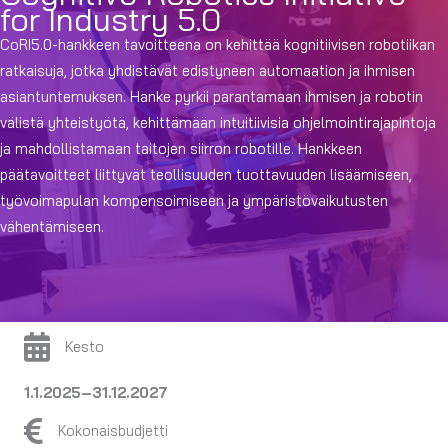
for Industry 5.0
CoRI5.0-hankkeen tavoitteena on kehittää kognitiivisen robotiikan
ratkaisuja, jotka yhdistävät edistyneen automaation ja ihmisen
asiantuntemuksen. Hanke pyrkii parantamaan ihmisen ja robotin
välistä yhteistyötä, kehittämään intuitiivisia ohjelmointirajapintoja
ja mahdollistamaan taitojen siirron robotille. Hankkeen
päätavoitteet liittyvät teollisuuden tuottavuuden lisäämiseen,
työvoimapulan kompensoimiseen ja ympäristövaikutusten
vähentämiseen.
Kesto
1.1.2025–31.12.2027
Kokonaisbudjetti