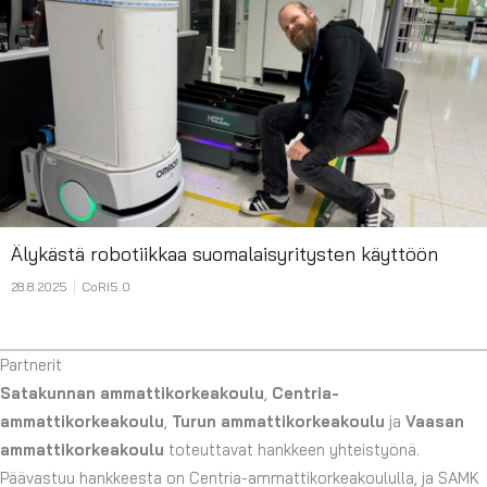
Älykästä robotiikkaa suomalaisyritysten käyttöön
28.8.2025
CoRI5.0
Partnerit
Satakunnan ammattikorkeakoulu
,
Centria-
ammattikorkeakoulu
,
Turun ammattikorkeakoulu
ja
Vaasan
ammattikorkeakoulu
toteuttavat hankkeen yhteistyönä.
Päävastuu hankkeesta on Centria-ammattikorkeakoululla, ja SAMK