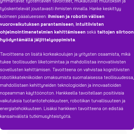
ymmärtävät työtehtävien tavoitteet, mukautuvat muutoksiin ja
työskentelevät joustavasti ihmisten rinnalla. Hanke keskittyy
kolmeen pääalueeseen:
ihmisen ja robotin välisen
vuorovaikutuksen parantamiseen
,
intuitiivisten
ohjelmointimenetelmien kehittämiseen
sekä
taitojen siirtoon
hyödyntämällä jäljittelyoppimista
.
Tavoitteena on lisätä korkeakoulujen ja yritysten osaamista, mikä
tukee teollisuuden liiketoimintaa ja mahdollistaa innovatiivisten
sovellusten kehittämisen. Tavoitteena on vahvistaa kognitiivisten
robotiikkatekniikoiden omaksumista suomalaisessa teollisuudessa,
mahdollistaen kehittyneiden teknologioiden ja innovaatioiden
nopeamman käyttöönoton. Hankkeella tavoitellaan positiivisia
vaikutuksia tuotantotehokkuuteen, robotiikan turvallisuuteen ja
energiatehokkuuteen. Lisäksi hankkeen tavoitteena on edistää
kansainvälistä tutkimusyhteistyötä.