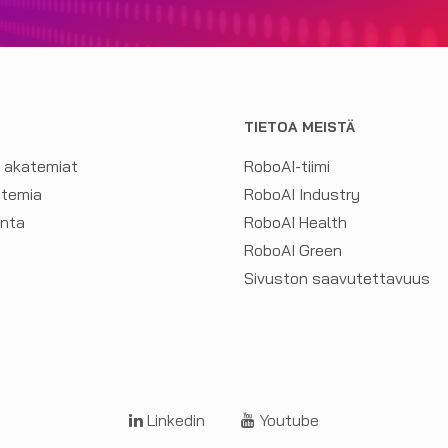
TIETOA MEISTÄ
a akatemiat
RoboAI-tiimi
atemia
RoboAI Industry
inta
RoboAI Health
RoboAI Green
Sivuston saavutettavuus
Linkedin
Youtube