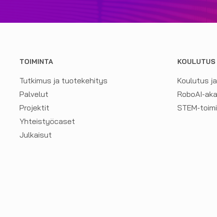
TOIMINTA
KOULUTUS
Tutkimus ja tuotekehitys
Koulutus j
Palvelut
RoboAI-ak
Projektit
STEM-toim
Yhteistyöcaset
Julkaisut