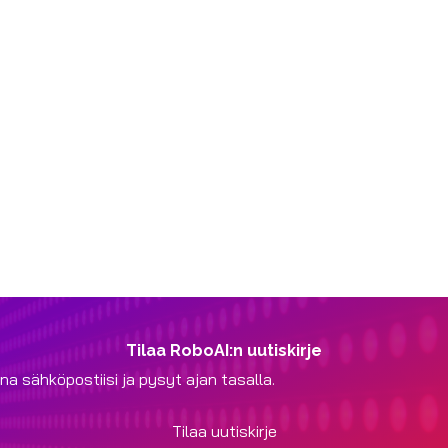
Tilaa RoboAI:n uutiskirje
na sähköpostiisi ja pysyt ajan tasalla.
Tilaa uutiskirje