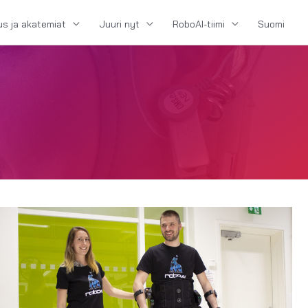
us ja akatemiat
Juuri nyt
RoboAI-tiimi
Suomi