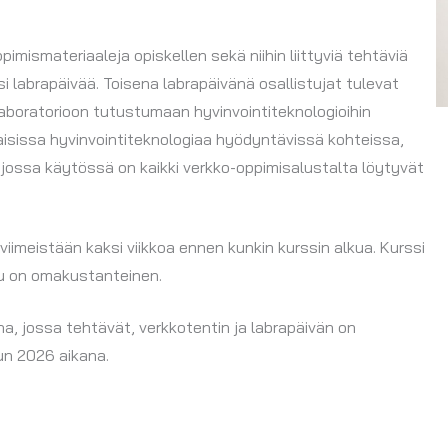
mismateriaaleja opiskellen sekä niihin liittyviä tehtäviä
i labrapäivää. Toisena labrapäivänä osallistujat tulevat
aboratorioon tutustumaan hyvinvointiteknologioihin
isissa hyvinvointiteknologiaa hyödyntävissä kohteissa,
 jossa käytössä on kaikki verkko-oppimisalustalta löytyvät
e viimeistään kaksi viikkoa ennen kunkin kurssin alkua. Kurssi
ilu on omakustanteinen.
, jossa tehtävät, verkkotentin ja labrapäivän on
un 2026 aikana.