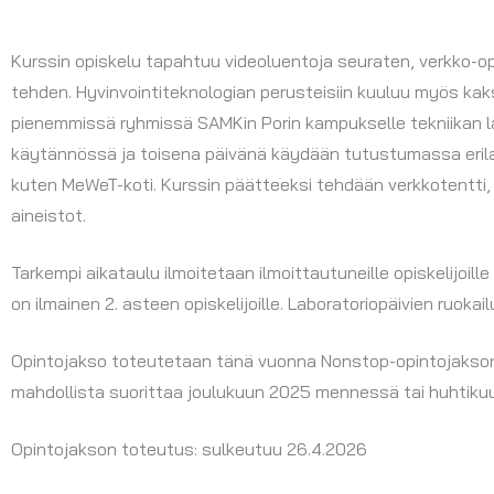
Kurssin opiskelu tapahtuu videoluentoja seuraten, verkko-oppi
tehden. Hyvinvointiteknologian perusteisiin kuuluu myös kaks
pienemmissä ryhmissä SAMKin Porin kampukselle tekniikan l
käytännössä ja toisena päivänä käydään tutustumassa erila
kuten MeWeT-koti. Kurssin päätteeksi tehdään verkkotentti,
aineistot.
Tarkempi aikataulu ilmoitetaan ilmoittautuneille opiskelijoill
on ilmainen 2. asteen opiskelijoille. Laboratoriopäivien ruoka
Opintojakso toteutetaan tänä vuonna Nonstop-opintojaksona
mahdollista suorittaa joulukuun 2025 mennessä tai huhtiku
Opintojakson toteutus: sulkeutuu 26.4.2026