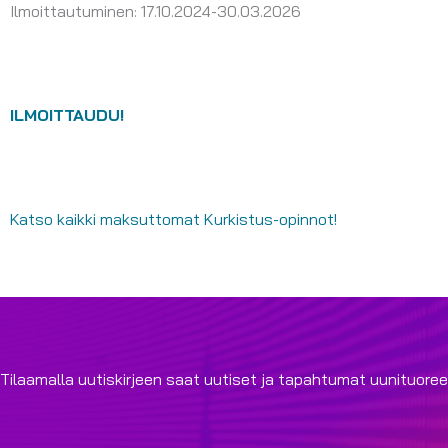
Ilmoittautuminen: 17.10.2024-30.03.2026
ILMOITTAUDU!
Katso kaikki maksuttomat Kurkistus-opinnot!
Tilaamalla uutiskirjeen saat uutiset ja tapahtumat uunituoree