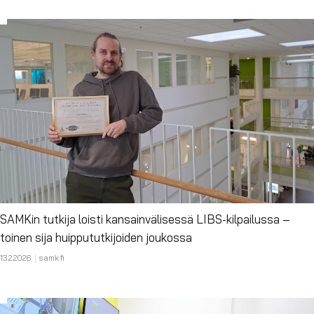
SAMKin tutkija loisti kansainvälisessä LIBS-kilpailussa –
toinen sija huippututkijoiden joukossa
13.2.2026
samk.fi