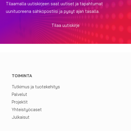
Tilaamalla uutiskirjeen saat uutiset ja tapahtumat
uunituoreena sähköpostiisi ja pysyt ajan tasalla.
Tilaa uutiskirje
TOIMINTA
Tutkimus ja tuotekehitys
Palvelut
Projektit
Yhteistyöcaset
Julkaisut