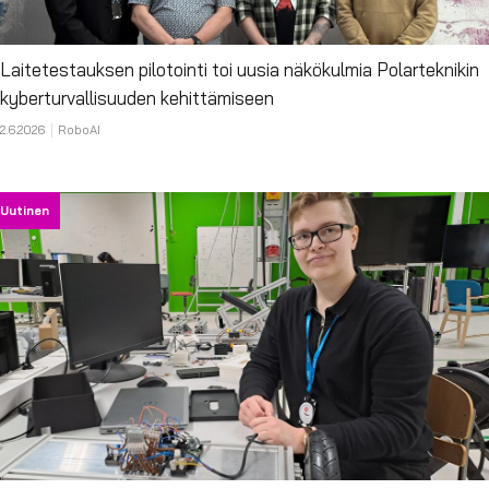
Laitetestauksen pilotointi toi uusia näkökulmia Polarteknikin
kyberturvallisuuden kehittämiseen
2.6.2026
RoboAI
Uutinen