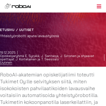
ETUSIVU
/
UUTISET
Yhteistyörobotti apuna lavaustyössä
19.12.2025
Opiskelijaryhmä E. Syrjälä, J. Santaoja, J. Siitonen ja ohjaavat
opettajat J. Kortelainen ja T. Seessalo
Uutinen
RoboAI-akatemian opiskelijatiimi toteutti
Tukimet Oy:lle selvityksen siitä, miten
isokokoisten pahvilaatikoiden lavausvaihe
voitaisiin automatisoida yhteistyörobotilla.
Tukimetin kokoonpanotila laserkeilattiin, ja