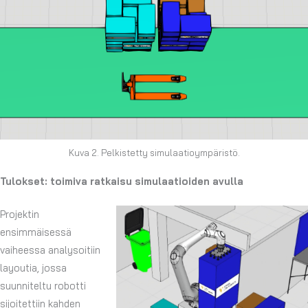
Kuva 2. Pelkistetty simulaatioympäristö.
Tulokset: toimiva ratkaisu simulaatioiden avulla
Projektin
ensimmäisessä
vaiheessa analysoitiin
layoutia, jossa
suunniteltu robotti
sijoitettiin kahden