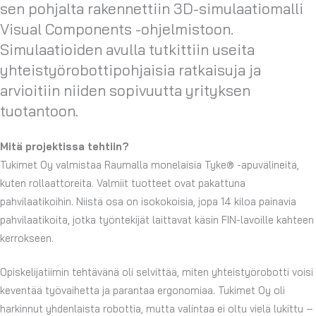
sen pohjalta rakennettiin 3D-simulaatiomalli
Visual Components -ohjelmistoon.
Simulaatioiden avulla tutkittiin useita
yhteistyörobottipohjaisia ratkaisuja ja
arvioitiin niiden sopivuutta yrityksen
tuotantoon.
Mitä projektissa tehtiin?
Tukimet Oy valmistaa Raumalla monelaisia Tyke® -apuvälineitä,
kuten rollaattoreita. Valmiit tuotteet ovat pakattuna
pahvilaatikoihin. Niistä osa on isokokoisia, jopa 14 kiloa painavia
pahvilaatikoita, jotka työntekijät laittavat käsin FIN-lavoille kahteen
kerrokseen.
Opiskelijatiimin tehtävänä oli selvittää, miten yhteistyörobotti voisi
keventää työvaihetta ja parantaa ergonomiaa. Tukimet Oy oli
harkinnut yhdenlaista robottia, mutta valintaa ei oltu vielä lukittu –