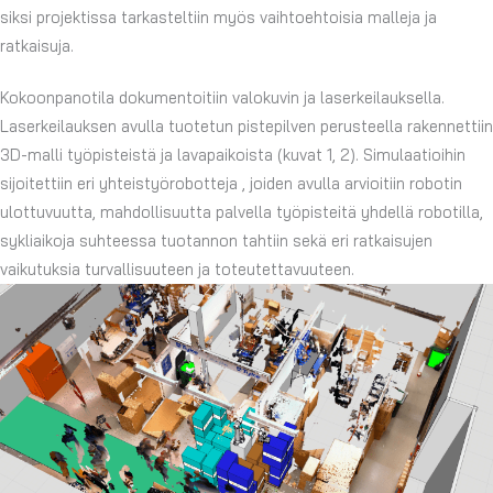
siksi projektissa tarkasteltiin myös vaihtoehtoisia malleja ja
ratkaisuja.
Kokoonpanotila dokumentoitiin valokuvin ja laserkeilauksella.
Laserkeilauksen avulla tuotetun pistepilven perusteella rakennettiin
3D-malli työpisteistä ja lavapaikoista (kuvat 1, 2). Simulaatioihin
sijoitettiin eri yhteistyörobotteja , joiden avulla arvioitiin robotin
ulottuvuutta, mahdollisuutta palvella työpisteitä yhdellä robotilla,
sykliaikoja suhteessa tuotannon tahtiin sekä eri ratkaisujen
vaikutuksia turvallisuuteen ja toteutettavuuteen.