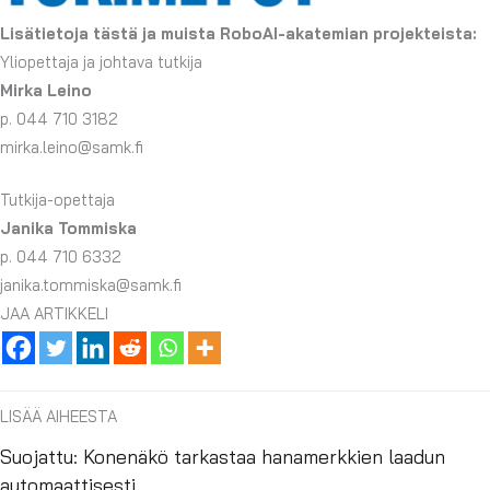
Lisätietoja tästä ja muista RoboAI-akatemian projekteista:
Yliopettaja ja johtava tutkija
Mirka Leino
p. 044 710 3182
mirka.leino@samk.fi
Tutkija-opettaja
Janika Tommiska
p. 044 710 6332
janika.tommiska@samk.fi
JAA ARTIKKELI
LISÄÄ AIHEESTA
Suojattu: Konenäkö tarkastaa hanamerkkien laadun
automaattisesti