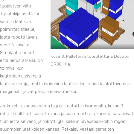
työpisteen väliin.
Työntekijä asettaisi
valmiin laatikon
poimintapisteelle,
josta robotti lavaisi
sen FIN-lavalle.
Simulaatio osoitti,
Kuva 3. Palletointi toteutettuna Dobotin
että perusratkaisu on
CR30H:lla.
toimiva, kun
käytetään yleisimpiä
laatikkokokoja, mutta isoimpien laatikoiden kohdalla ulottuvuus ja
marginaalit jäivät paikoin epävarmoiksi.
Jatkokehityksessä sama layout testattiin isommalla, kuvan 3
robottimallilla. Lisäulottuvuus ja suurempi hyötykuorma paransivat
tilannetta selvästi, ja robotti ylsi kaikkiin lavauspaikkoihin myös
suurimpien laatikoiden kanssa. Ratkaisu vastasi parhaiten