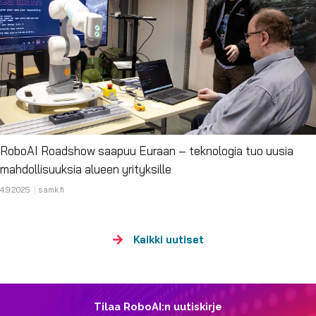
RoboAI Roadshow saapuu Euraan – teknologia tuo uusia
mahdollisuuksia alueen yrityksille
4.9.2025
samk.fi
Kaikki uutiset
Tilaa RoboAI:n uutiskirje