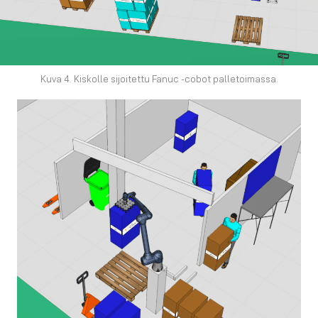
Kuva 4. Kiskolle sijoitettu Fanuc -cobot palletoimassa.