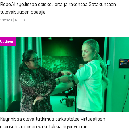
RoboAI työllistää opiskelijoita ja rakentaa Satakuntaan
tulevaisuuden osaajia
1.6.2026
RoboAI
Uutinen
Käynnissä oleva tutkimus tarkastelee virtuaalisen
eläinkohtaamisen vaikutuksia hyvinvointiin