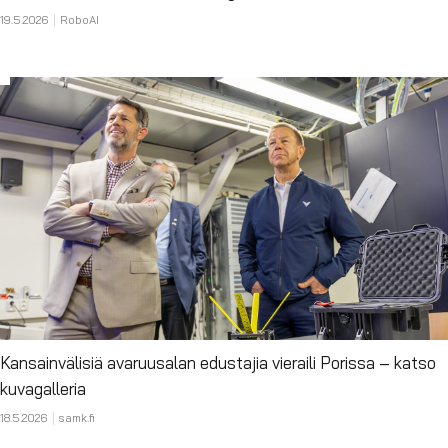
19.5.2026
RoboAI
Kansainvälisiä avaruusalan edustajia vieraili Porissa – katso
kuvagalleria
18.5.2026
samk.fi