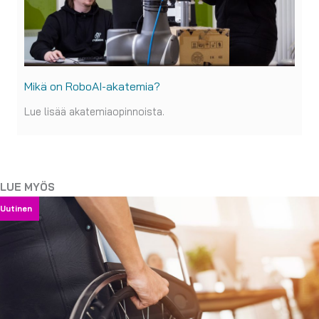
Mikä on RoboAI-akatemia?
Lue lisää akatemiaopinnoista.
LUE MYÖS
Uutinen