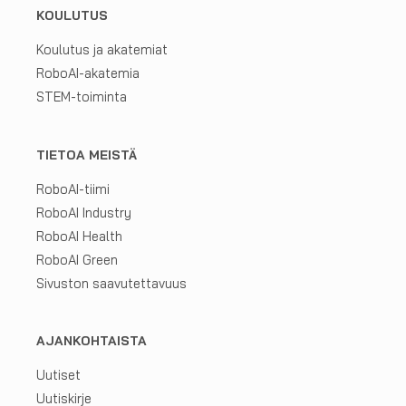
KOULUTUS
Koulutus ja akatemiat
RoboAI-akatemia
STEM-toiminta
TIETOA MEISTÄ
RoboAI-tiimi
RoboAI Industry
RoboAI Health
RoboAI Green
Sivuston saavutettavuus
AJANKOHTAISTA
Uutiset
Uutiskirje