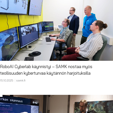
RoboAI Cyberlab käynnistyi – SAMK nostaa myös
teollisuuden kyberturvaa käytännön harjoituksilla
15.10.2025
samk.fi