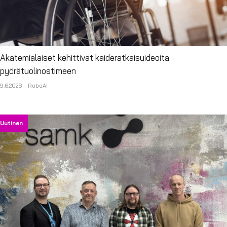
Akatemialaiset kehittivät kaideratkaisuideoita
pyörätuolinostimeen
9.6.2026
RoboAI
Uutinen