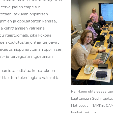
terveysalan tarpeisiin.
stetaan jatkuvan oppimisen
hmien ja oppilaitosten kanssa,
a kehittämisen välineinä.
oyhteistyömalli, joka kokoaa
isen koulutustarjontaa tarjoavat
 paikasta. riippumattoman oppimisen,
ali- ja terveysalan työelämän
saamista, edistää koulutuksen
tilaisten teknologista valmiutta
Hankkeen yhteisessä työ
käyttämään Gephi-työkalu
Metropolian, TAMKin, OA
hanketoimijoita.