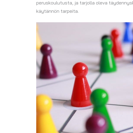
peruskoulutusta, ja tarjolla oleva täydennysk
käytännön tarpeita.