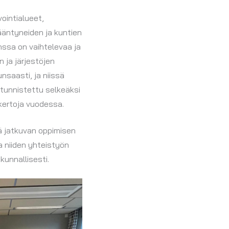
ointialueet,
kääntyneiden ja kuntien
nssa on vaihtelevaa ja
 ja järjestöjen
nsaasti, ja niissä
 tunnistettu selkeäksi
 kertoja vuodessa.
ää jatkuvan oppimisen
a niiden yhteistyön
kunnallisesti.