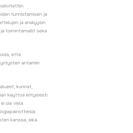
elvitettiin
eiden tunnistamisen ja
attelujen ja analyysin
ja toimintamallit sekä
oida, että
 yritysten antamiin
ialueet, kunnat,
an käyttöä erityisesti
i ole vielä
logiapainotteisia
osten kanssa, eikä