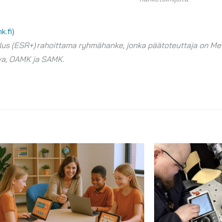
.fi)
lus (ESR+) rahoittama ryhmähanke, jonka päätoteuttaja on Me
va, OAMK ja SAMK.