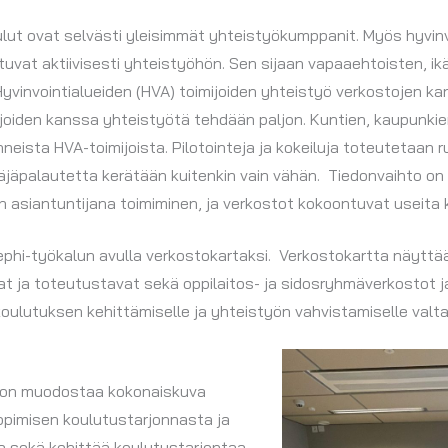
ut ovat selvästi yleisimmät yhteistyökumppanit. Myös hyvinv
istuvat aktiivisesti yhteistyöhön. Sen sijaan vapaaehtoisten, i
Hyvinvointialueiden (HVA) toimijoiden yhteistyö verkostojen ka
oiden kanssa yhteistyötä tehdään paljon. Kuntien, kaupunkien
ista HVA-toimijoista. Pilotointeja ja kokeiluja toteutetaan ru
äjäpalautetta kerätään kuitenkin vain vähän. Tiedonvaihto on
 on asiantuntijana toimiminen, ja verkostot kokoontuvat useita
 Gephi-työkalun avulla verkostokartaksi. Verkostokartta näytt
t ja toteutustavat sekä oppilaitos- ja sidosryhmäverkostot j
oulutuksen kehittämiselle ja yhteistyön vahvistamiselle valta
a on muodostaa kokonaiskuva
oppimisen koulutustarjonnasta ja
la sekä kehittää koulutustarjontaa