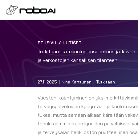
ETUSIVU
/
UUTISET
Tutkitaan: Ikäteknologiaosaaminen jatkuvan
ja verkostojen kansallisen tilanteen
27.11.2025
Nina Karttunen
Tutkitaan
Väestön ikääntyminen on yksi merkittävimmist
terveyspalveluiden kysyntään ja koulutukse
tukea, mutta samaan aikaan kärsitään vakav
tehokkaammin ikääntyneiden palveluissa. Vaik
ja terveysalan henkilöstön puutteellinen osa