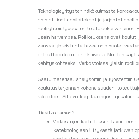
Teknologiayritysten näkökulmasta korkeakoul
ammatilliset oppilaitokset ja järjestöt osall
rooli yhteistyössä on toistaiseksi vähäinen. 
usein harvempaa. Poikkeuksena ovat koulut, j
kanssa yhteistyötä tekee noin puolet vastanne
palautteen keruu on aktiivista. Muuten käytt
kehityskohteeksi. Verkostoissa yleisin rooli
Saatu materiaali analysoitiin ja työstettiin
koulutustarjonnan kokonaisuuden, toteuttaja
rakenteet. Sitä voi käyttää myös työkaluna k
Tiesitkö tämän?
Verkostojen kartoituksen tavoitteen
ikäteknologiaan liittyvästä jatkuvan 
sen käytöstä valtakunnallisella tasol