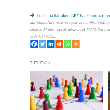
Lue lisää IkäteknosNET-hankkeesta (samk
IkäteknosNET on Euroopan sosiaalirahasto p
Osahankkeen toteuttajina ovat TAMK, Winno
JAA ARTIKKELI
TUTKITAAN