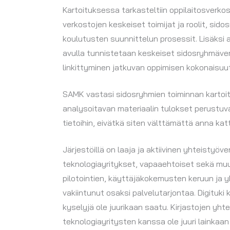
Kartoituksessa tarkasteltiin oppilaitosverkos
verkostojen keskeiset toimijat ja roolit, si
koulutusten suunnittelun prosessit. Lisäksi a
avulla tunnistetaan keskeiset sidosryhmäverk
linkittyminen jatkuvan oppimisen kokonaisuu
SAMK vastasi sidosryhmien toiminnan kartoi
analysoitavan materiaalin tulokset perustuva
tietoihin, eivätkä siten välttämättä anna ka
Järjestöillä on laaja ja aktiivinen yhteisty
teknologiayritykset, vapaaehtoiset sekä muut
pilotointien, käyttäjäkokemusten keruun ja yh
vakiintunut osaksi palvelutarjontaa. Digituk
kyselyjä ole juurikaan saatu. Kirjastojen yhte
teknologiayritysten kanssa ole juuri lainkaan