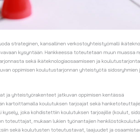
da strateginen, kansallinen verkostoyhteistyömalli ikätekno
kasvavaan kysyntään. Hankkeessa toteutetaan muun muassa ny
arjonnasta sekä ikäteknologiaosaamiseen ja koulutustarjontaa
kuvan oppimisen koulutustarjonnan yhteistyötä sidosryhmien j
ajat ja yhteistyörakenteet jatkuvan oppimisen kentässä
än kartoittamalla koulutuksen tarjoajat sekä hanketoteuttajien
i kysely, joka kohdistettiin koulutuksen tarjoajille (koulut, s
iiden toteuttajat, mukaan lukien työnantajien henkilöstökoulut
ksiin sekä koulutusten toteutustavat, laajuudet ja osaamista