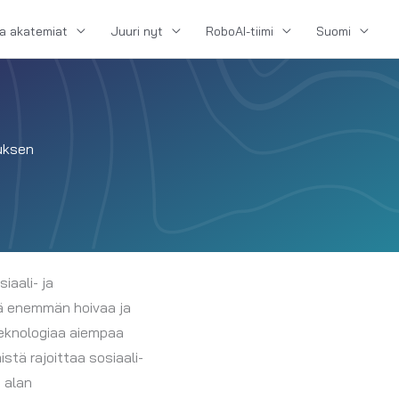
ja akatemiat
Juuri nyt
RoboAI-tiimi
Suomi
uksen
iaali- ja
tä enemmän hoivaa ja
eknologiaa aiempaa
tä rajoittaa sosiaali-
 alan