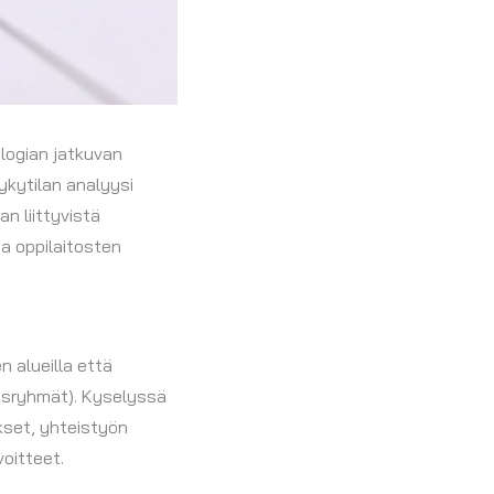
logian jatkuvan
kytilan analyysi
n liittyvistä
a oppilaitosten
 alueilla että
idosryhmät). Kyselyssä
ukset, yhteistyön
voitteet.