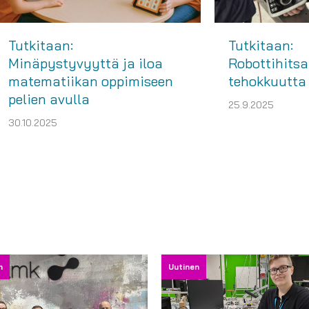
Tutkitaan:
Tutkitaan:
Minäpystyvyyttä ja iloa
Robottihitsa
matematiikan oppimiseen
tehokkuutta 
pelien avulla
25.9.2025
30.10.2025
n
Uutinen