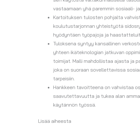
vastaamaan yhä paremmin sosiaali- ja 
Kartoituksen tulosten pohjalta vahvi
koulutustarjonnan yhteistyötä sidosry
hyödyntäen työpajoja ja haastatteluit
Tuloksena syntyy kansallinen verkost
yhteen ikäteknologian jatkuvan oppim
toimijat. Malli mahdollistaa ajasta ja
joka on suoraan sovellettavissa sosia
tarpeisiin.
Hankkeen tavoitteena on vahvistaa o
saavutettavuutta ja tukea alan ammat
käytännön työssä.
Lisää aiheesta