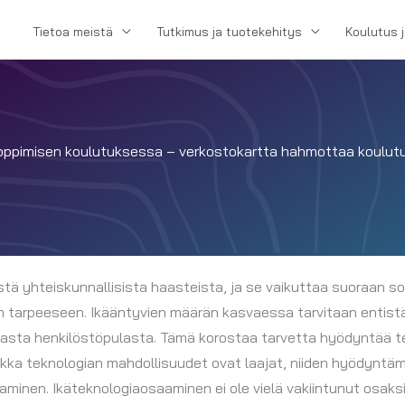
Tietoa meistä
Tutkimus ja tuotekehitys
Koulutus 
 oppimisen koulutuksessa – verkostokartta hahmottaa koulut
ä yhteiskunnallisista haasteista, ja se vaikuttaa suoraan sos
n tarpeeseen. Ikääntyvien määrän kasvaessa tarvitaan entis
asta henkilöstöpulasta. Tämä korostaa tarvetta hyödyntää t
ka teknologian mahdollisuudet ovat laajat, niiden hyödyntämis
aminen. Ikäteknologiaosaaminen ei ole vielä vakiintunut osaksi