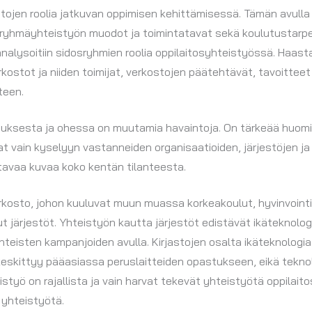
tojen roolia jatkuvan oppimisen kehittämisessä. Tämän avulla s
dosryhmäyhteistyön muodot ja toimintatavat sekä koulutustarp
nalysoitiin sidosryhmien roolia oppilaitosyhteistyössä. Haast
ostot ja niiden toimijat, verkostojen päätehtävät, tavoitteet 
teen.
tuksesta ja ohessa on muutamia havaintoja. On tärkeää huomi
t vain kyselyyn vastanneiden organisaatioiden, järjestöjen ja
ttavaa kuvaa koko kentän tilanteesta.
överkosto, johon kuuluvat muun muassa korkeakoulut, hyvinvoint
 järjestöt. Yhteistyön kautta järjestöt edistävät ikäteknologi
teisten kampanjoiden avulla. Kirjastojen osalta ikäteknologia e
i keskittyy pääasiassa peruslaitteiden opastukseen, eikä tekno
istyö on rajallista ja vain harvat tekevät yhteistyötä oppilait
 yhteistyötä.