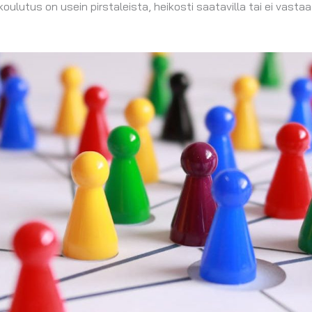
oulutus on usein pirstaleista, heikosti saatavilla tai ei vast