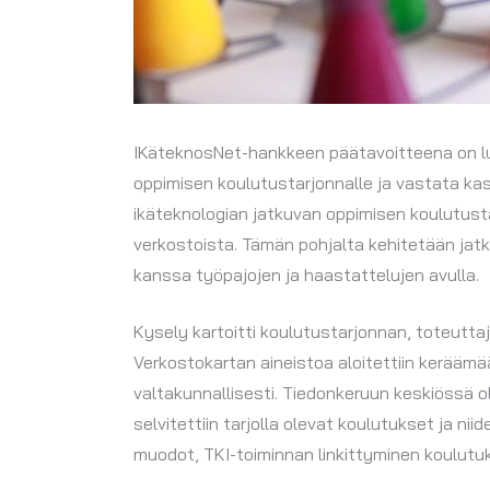
IKäteknosNet-hankkeen päätavoitteena on luo
oppimisen koulutustarjonnalle ja vastata 
ikäteknologian jatkuvan oppimisen koulutust
verkostoista. Tämän pohjalta kehitetään jat
kanssa työpajojen ja haastattelujen avulla.
Kysely kartoitti koulutustarjonnan, toteutt
Verkostokartan aineistoa aloitettiin keräämä
valtakunnallisesti. Tiedonkeruun keskiössä ol
selvitettiin tarjolla olevat koulutukset ja n
muodot, TKI-toiminnan linkittyminen koulutu