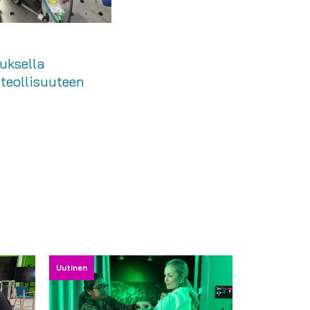
uksella
teollisuuteen
Uutinen