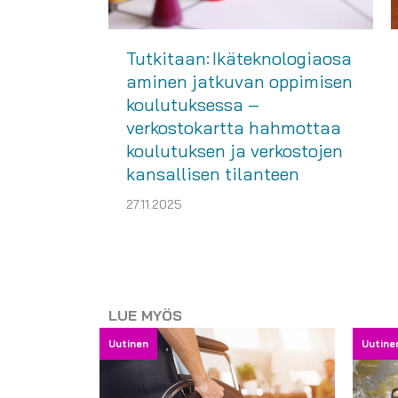
Tutkitaan: Ikäteknologiaosa
aminen jatkuvan oppimisen
koulutuksessa –
verkostokartta hahmottaa
koulutuksen ja verkostojen
kansallisen tilanteen
27.11.2025
LUE MYÖS
Uutinen
Uutine