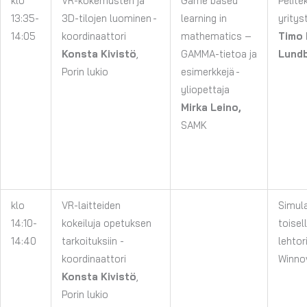
klo
VR-kokemusten ja
Game based
Pelite
13:35-
3D-tilojen luominen
-
learning in
yritys
14:05
koordinaattori
mathematics –
Timo 
Konsta Kivistö
,
GAMMA-tietoa ja
Lund
Porin lukio
esimerkkejä -
yliopettaja
Mirka Leino,
SAMK
klo
VR-laitteiden
Simul
14:10-
kokeiluja opetuksen
toisel
14:40
tarkoituksiin
-
lehtor
koordinaattori
Winno
Konsta Kivistö
,
Porin lukio