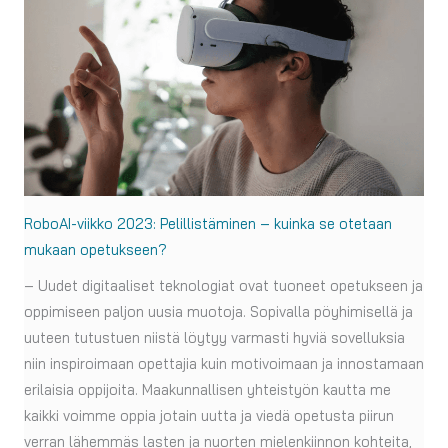
RoboAI-viikko 2023: Pelillistäminen – kuinka se otetaan
mukaan opetukseen?
– Uudet digitaaliset teknologiat ovat tuoneet opetukseen ja
oppimiseen paljon uusia muotoja. Sopivalla pöyhimisellä ja
uuteen tutustuen niistä löytyy varmasti hyviä sovelluksia
niin inspiroimaan opettajia kuin motivoimaan ja innostamaan
erilaisia oppijoita. Maakunnallisen yhteistyön kautta me
kaikki voimme oppia jotain uutta ja viedä opetusta piirun
verran lähemmäs lasten ja nuorten mielenkiinnon kohteita,