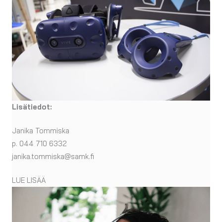
Lisätiedot:
Janika Tommiska
p. 044 710 6332
janika.tommiska@samk.fi
LUE LISÄÄ