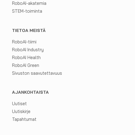
RoboAI-akatemia
STEM-toiminta
TIETOA MEISTÄ
RoboAI-tiimi
RoboAI Industry
RoboAI Health
RoboAI Green
Sivuston saavutettavuus
AJANKOHTAISTA
Uutiset
Uutiskirje
Tapahtumat