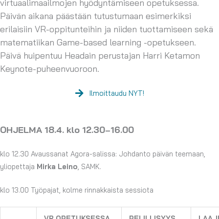
virtuaalimaailmojen hyödyntämiseen opetuksessa.
Päivän aikana päästään tutustumaan esimerkiksi
erilaisiin VR-oppitunteihin ja niiden tuottamiseen sekä
matematiikan
Game-based
learning
-opetukseen.
Päivä huipentuu
Headain
perustajan Harri
Ketamon
Keynote
-puheenvuoroon.
Ilmoittaudu NYT!
OHJELMA 18.4. klo 12.30
16.00
–
klo 12.30
Avaussanat Agora-salissa: Johdanto päivän teemaan
,
yliopettaja
Mirka Leino
, SAMK.
klo 13.00 Työpajat, kolme rinnakkaista sessiota
VR OPETUKSESSA
PELILLISYYS
LAAJ