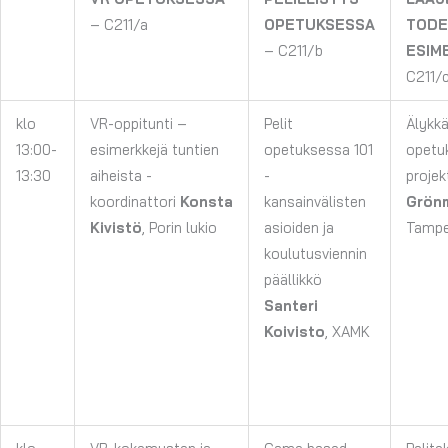
– C211/a
OPETUKSESSA
TODE
– C211/b
ESIM
C211/
klo
VR-oppitunti –
Pelit
Älykkä
13:00-
esimerkkejä tuntien
opetuksessa 101
opetu
13:30
aiheista -
-
projek
koordinattori
Konsta
kansainvälisten
Grön
Kivistö
, Porin lukio
asioiden ja
Tampe
koulutusviennin
päällikkö
Santeri
Koivisto
,
XAMK